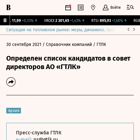
Войти
ирж.
11,99
+0,33%
↑
IMOEX
2 301,65
+1,43%
↑
RTSI
895,93
+1,68%
↑
RGBI
Ситуация на топливном рынке: меры, динамика, прогнозы
Выб
30 сентября 2021
/ Справочник компаний
/ ГТЛК
Определен список кандидатов в совет
директоров АО «ГТЛК»
Архив
Пресс-служба ГТЛК
e-mail:
pr@gtlk.ru