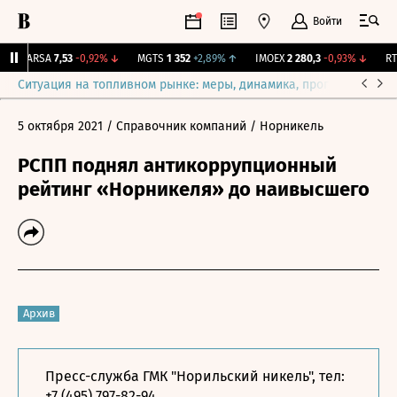
Войти
ARSA
7,53
-0,92%
↓
MGTS
1 352
+2,89%
↑
IMOEX
2 280,3
-0,93%
↓
RTS
Ситуация на топливном рынке: меры, динамика, прогнозы
Выб
5 октября 2021
/ Справочник компаний
/ Норникель
РСПП поднял антикоррупционный
рейтинг «Норникеля» до наивысшего
Архив
Пресс-служба ГМК "Норильский никель", тел:
+7 (495) 797-82-94