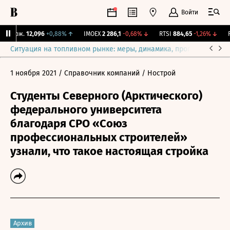
Войти
 Бирж.
12,096
+0,88%
↑
IMOEX
2 286,1
-0,68%
↓
RTSI
884,65
-1,26%
↓
RG
Ситуация на топливном рынке: меры, динамика, прогнозы
Выб
1 ноября 2021
/ Справочник компаний
/ Нострой
Студенты Северного (Арктического)
федерального университета
благодаря СРО «Союз
профессиональных строителей»
узнали, что такое настоящая стройка
Архив