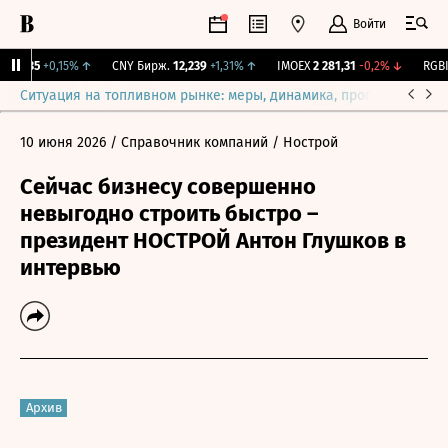
Войти
115,35
+0,15%
↑
CNY Бирж.
12,239
+1,31%
↑
IMOEX
2 281,31
-0,2%
↓
RGBIT
Ситуация на топливном рынке: меры, динамика, прогнозы
Выб
10 июня 2026
/ Справочник компаний
/ Нострой
Сейчас бизнесу совершенно
невыгодно строить быстро –
президент НОСТРОЙ Антон Глушков в
интервью
Архив