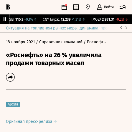
Войти
RGBI
115,3
+0,1%
↑
CNY Бирж.
12,239
+1,31%
↑
IMOEX
2 281,31
-0,2%
↓
Ситуация на топливном рынке: меры, динамика, прогнозы
Выб
18 ноября 2021
/ Справочник компаний
/ Роснефть
«Роснефть» на 26 % увеличила
продажи товарных масел
Архив
Оригинал пресс-релиза