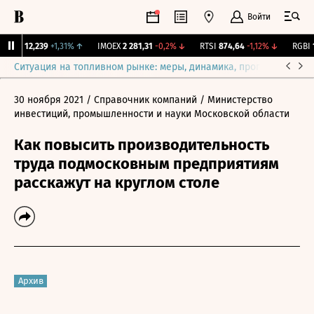
Войти
ирж.
12,239
+1,31%
↑
IMOEX
2 281,31
-0,2%
↓
RTSI
874,64
-1,12%
↓
RGBI
11
Ситуация на топливном рынке: меры, динамика, прогнозы
Выб
30 ноября 2021
/ Справочник компаний
/ Министерство
инвестиций, промышленности и науки Московской области
Как повысить производительность
труда подмосковным предприятиям
расскажут на круглом столе
Архив