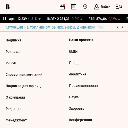
Войти
NY Бирж.
12,239
+1,31%
↑
IMOEX
2 281,31
-0,2%
↓
RTSI
874,64
-1,12%
↓
R
Ситуация на топливном рынке: меры, динамика, прогнозы
Выб
Наши проекты
Подписка
ВЕДЫ
Реклама
Город
РФРИТ
Аналитика
Справочник компаний
Промышленность
Подписка для юр.лиц
Наука
О компании
Здоровье
Редакция
Конференции
Менеджмент