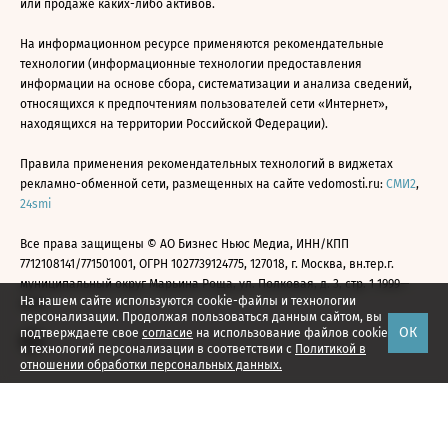
или продаже каких-либо активов.
На информационном ресурсе применяются рекомендательные
технологии (информационные технологии предоставления
информации на основе сбора, систематизации и анализа сведений,
относящихся к предпочтениям пользователей сети «Интернет»,
находящихся на территории Российской Федерации).
Правила применения рекомендательных технологий в виджетах
рекламно-обменной сети, размещенных на сайте vedomosti.ru:
СМИ2
,
24smi
Все права защищены © АО Бизнес Ньюс Медиа, ИНН/КПП
7712108141/771501001, ОГРН 1027739124775, 127018, г. Москва, вн.тер.г.
муниципальный округ Марьина Роща, ул. Полковая, д. 3, стр. 1 1999—
На нашем сайте используются cookie-файлы и технологии
2026
персонализации. Продолжая пользоваться данным сайтом, вы
ОК
подтверждаете свое
согласие
на использование файлов cookie
и технологий персонализации в соответствии с
Политикой в
отношении обработки персональных данных.