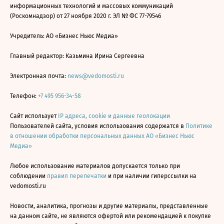
информационных технологий и массовых коммуникаций
(Роскомнадзор) от 27 ноября 2020 г. ЭЛ № ФС 77-79546
Учредитель: АО «Бизнес Ньюс Медиа»
Главный редактор: Казьмина Ирина Сергеевна
Электронная почта:
news@vedomosti.ru
Телефон:
+7 495 956-34-58
Сайт использует
IP адреса, cookie и данные геолокации
Пользователей сайта, условия использования содержатся в
Политике
в отношении обработки персональных данных АО «Бизнес Ньюс
Медиа»
Любое использование материалов допускается только при
соблюдении
правил перепечатки
и при наличии гиперссылки на
vedomosti.ru
Новости, аналитика, прогнозы и другие материалы, представленные
на данном сайте, не являются офертой или рекомендацией к покупке