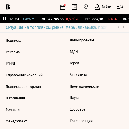
Войти
ирж.
12,081
+0,76%
↑
IMOEX
2 285,88
-0,69%
↓
RTSI
884,56
-1,27%
↓
RGBI
Ситуация на топливном рынке: меры, динамика, прогнозы
Выб
Наши проекты
Подписка
ВЕДЫ
Реклама
Город
РФРИТ
Аналитика
Справочник компаний
Промышленность
Подписка для юр.лиц
Наука
О компании
Здоровье
Редакция
Конференции
Менеджмент