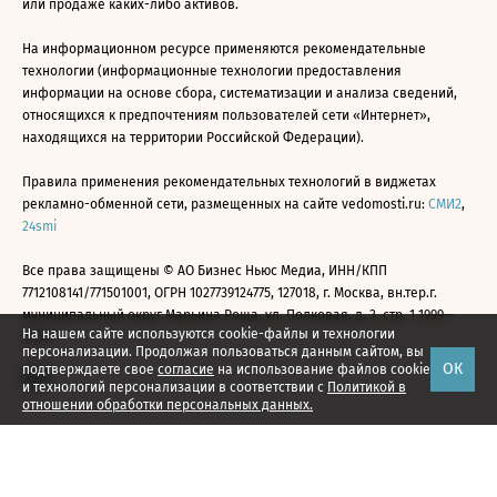
или продаже каких-либо активов.
На информационном ресурсе применяются рекомендательные
технологии (информационные технологии предоставления
информации на основе сбора, систематизации и анализа сведений,
относящихся к предпочтениям пользователей сети «Интернет»,
находящихся на территории Российской Федерации).
Правила применения рекомендательных технологий в виджетах
рекламно-обменной сети, размещенных на сайте vedomosti.ru:
СМИ2
,
24smi
Все права защищены © АО Бизнес Ньюс Медиа, ИНН/КПП
7712108141/771501001, ОГРН 1027739124775, 127018, г. Москва, вн.тер.г.
муниципальный округ Марьина Роща, ул. Полковая, д. 3, стр. 1 1999—
На нашем сайте используются cookie-файлы и технологии
2026
персонализации. Продолжая пользоваться данным сайтом, вы
ОК
подтверждаете свое
согласие
на использование файлов cookie
и технологий персонализации в соответствии с
Политикой в
отношении обработки персональных данных.