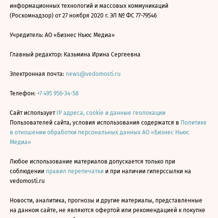
информационных технологий и массовых коммуникаций
(Роскомнадзор) от 27 ноября 2020 г. ЭЛ № ФС 77-79546
Учредитель: АО «Бизнес Ньюс Медиа»
Главный редактор: Казьмина Ирина Сергеевна
Электронная почта:
news@vedomosti.ru
Телефон:
+7 495 956-34-58
Сайт использует
IP адреса, cookie и данные геолокации
Пользователей сайта, условия использования содержатся в
Политике
в отношении обработки персональных данных АО «Бизнес Ньюс
Медиа»
Любое использование материалов допускается только при
соблюдении
правил перепечатки
и при наличии гиперссылки на
vedomosti.ru
Новости, аналитика, прогнозы и другие материалы, представленные
на данном сайте, не являются офертой или рекомендацией к покупке