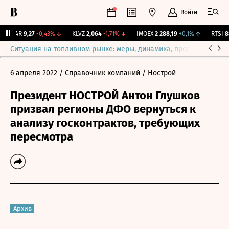
Войти
UTAR
9,27
-0,43%
↓
KLVZ
2,064
-1,71%
↓
IMOEX
2 288,19
+0,1%
↑
RTSI
88
Ситуация на топливном рынке: меры, динамика, прогнозы
Выб
6 апреля 2022
/ Справочник компаний
/ Нострой
Президент НОСТРОЙ Антон Глушков
призвал регионы ДФО вернуться к
анализу госконтрактов, требующих
пересмотра
Архив