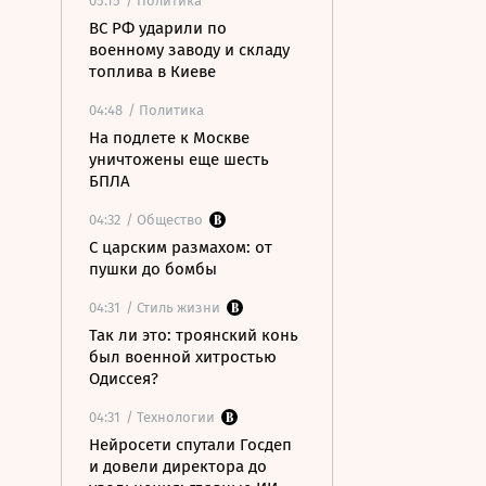
05:15
/ Политика
ВС РФ ударили по
военному заводу и складу
топлива в Киеве
04:48
/ Политика
На подлете к Москве
уничтожены еще шесть
БПЛА
04:32
/ Общество
С царским размахом: от
пушки до бомбы
04:31
/ Стиль жизни
Так ли это: троянский конь
был военной хитростью
Одиссея?
04:31
/ Технологии
Нейросети спутали Госдеп
и довели директора до