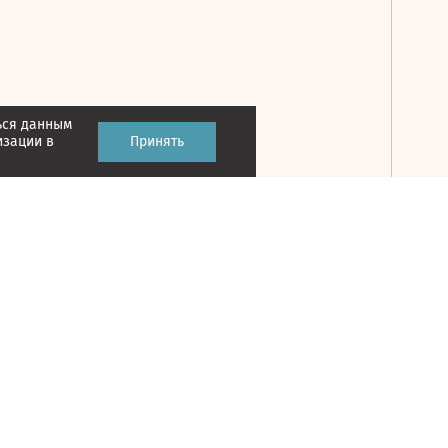
ься данным
Принять
изации в