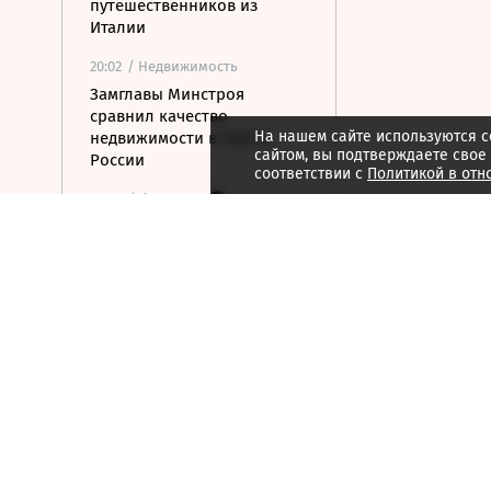
путешественников из
Италии
20:02
/ Недвижимость
Замглавы Минстроя
сравнил качество
На нашем сайте используются c
недвижимости в США и
сайтом, вы подтверждаете свое
России
соответствии с
Политикой в отн
19:55
/ Финансы
Wildberries включила атаки
беспилотников в
страхование заказов
19:31
/ Политика
Пентагон закупит лазерные
системы борьбы с дронами
на $400 млн
19:19
/ Политика
Бессент: США могут
заключить новую мирную