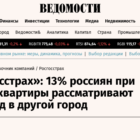
Финансы
Инвестиции
Технологии
Медиа
Недвижимость
ород
Ведомости&
Аналитика
Капитал
Страна
Промышле
а
Финансы
Инвестиции
Технологии
Медиа
Недвижимос
1
-0,2%
↓
RGBITR
775,48
-0,03%
↓
RTSI
874,64
-1,12%
↓
RGBI
115,17
-0,0
ивном рынке: меры, динамика, прогнозы
Выбор редакции
Выбо
вочник компаний
/ Росгосстрах
сстрах»: 13% россиян при
квартиры рассматривают
д в другой город