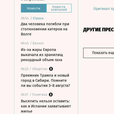
Новости
Новости
Оригинал п
компаний
06:54
/
Страна
Два человека погибли при
ДРУГИЕ ПРЕ
столкновении катеров на
Волге
06:45
/ Бизнес
Из-за жары Европа
Показать ещ
выкачала из хранилищ
рекордный объем газа
06:22
/ Общество
Преемник Трампа и новый
город в Сибири. Помните
ли вы события 3–8 августа?
06:21
/ Политика
Выселить нельзя оставить:
как в Испании захватывают
жилье