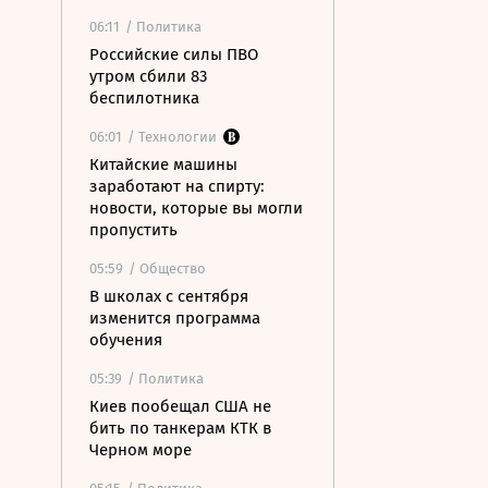
06:11
/ Политика
Российские силы ПВО
утром сбили 83
беспилотника
06:01
/ Технологии
Китайские машины
заработают на спирту:
новости, которые вы могли
пропустить
05:59
/ Общество
В школах с сентября
изменится программа
обучения
05:39
/ Политика
Киев пообещал США не
бить по танкерам КТК в
Черном море