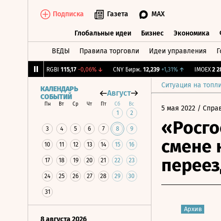
Подписка
Газета
MAX
Глобальные идеи
Бизнес
Экономика
ВЕДЫ
Правила торговли
Идеи управления
Г
Глобальные идеи
Бизнес
Экономик
4
-1,12%
↓
RGBI
115,17
-0,06%
↓
CNY Бирж.
12,239
+1,31%
↑
IMOEX
2 281,3
Ситуация на топл
КАЛЕНДАРЬ
Август
СОБЫТИЙ
Пн
Вт
Ср
Чт
Пт
Сб
Вс
5 мая 2022
/ Спра
1
2
«Росго
3
4
5
6
7
8
9
смене 
10
11
12
13
14
15
16
переез
17
18
19
20
21
22
23
24
25
26
27
28
29
30
31
Архив
8 августа 2026