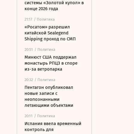
системы «Золотой купол» в
конце 2026 года
21:17
/ Политика
«Росатом» разрешил
китайской Sealegend
Shipping проход по СМП
20:51
/ Политика
Минюст США поддержал
монастырь РПЦЗ в споре
из-за ветропарка
20:32
/ Политика
Пентагон опубликовал
новые записи с
неопознанными
летающими объектами
20:11
/ Политика
Испания ввела временный
контроль для