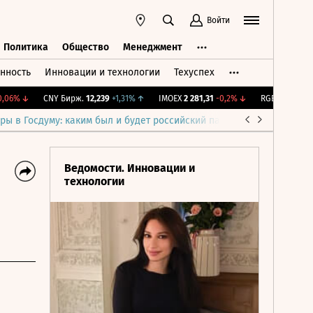
Войти
Политика
Общество
Менеджмент
нность
Инновации и технологии
Техуспех
ть
Политика
Общество
Менеджмент
6%
↓
CNY Бирж.
12,239
+1,31%
↑
IMOEX
2 281,31
-0,2%
↓
RGBITR
775,48
-0
ры в Госдуму: каким был и будет российский парламент
Война н
Ведомости. Инновации и
технологии