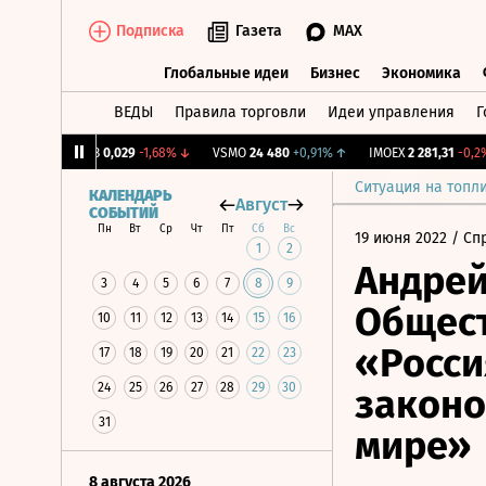
Подписка
Газета
MAX
Глобальные идеи
Бизнес
Экономика
ВЕДЫ
Правила торговли
Идеи управления
Г
Глобальные идеи
Бизнес
Экономик
31%
↑
KUZB
0,029
-1,68%
↓
VSMO
24 480
+0,91%
↑
IMOEX
2 281,31
-0,2%
Ситуация на топл
КАЛЕНДАРЬ
Август
СОБЫТИЙ
Пн
Вт
Ср
Чт
Пт
Сб
Вс
19 июня 2022
/ Сп
1
2
Андрей
3
4
5
6
7
8
9
Общест
10
11
12
13
14
15
16
«Росси
17
18
19
20
21
22
23
24
25
26
27
28
29
30
законо
31
мире»
8 августа 2026