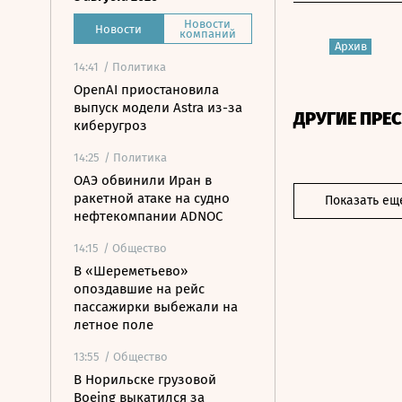
Новости
Новости
компаний
Архив
14:41
/ Политика
OpenAI приостановила
выпуск модели Astra из-за
ДРУГИЕ ПРЕ
киберугроз
14:25
/ Политика
ОАЭ обвинили Иран в
ракетной атаке на судно
Показать ещ
нефтекомпании ADNOC
14:15
/ Общество
В «Шереметьево»
опоздавшие на рейс
пассажирки выбежали на
летное поле
13:55
/ Общество
В Норильске грузовой
Boeing выкатился за