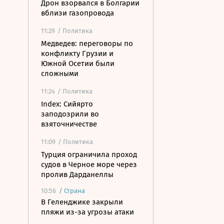
Дрон взорвался в Болгарии
вблизи газопровода
11:29
/ Политика
Медведев: переговоры по
конфликту Грузии и
Южной Осетии были
сложными
11:24
/ Политика
Index: Сийярто
заподозрили во
взяточничестве
11:09
/ Политика
Турция ограничила проход
судов в Черное море через
пролив Дарданеллы
10:56
/
Страна
В Геленджике закрыли
пляжи из-за угрозы атаки