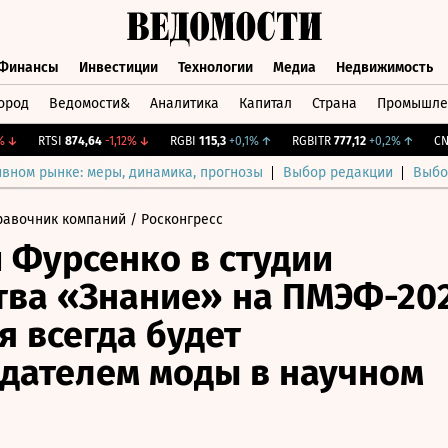
Финансы
Инвестиции
Технологии
Медиа
Недвижимость
ород
Ведомости&
Аналитика
Капитал
Страна
Промышле
а
Финансы
Инвестиции
Технологии
Медиа
Недвижимос
↓
RTSI
874,64
-1,12%
↓
RGBI
115,3
+0,1%
↑
RGBITR
777,12
+0,2%
↑
CNY 
ивном рынке: меры, динамика, прогнозы
Выбор редакции
Выбо
равочник компаний
/ Росконгресс
 Фурсенко в студии
ва «Знание» на ПМЭФ-202
я всегда будет
дателем моды в научном