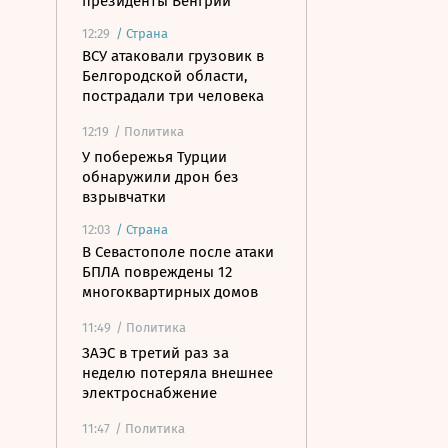
президенты Венгрии
12:29
/
Страна
ВСУ атаковали грузовик в
Белгородской области,
пострадали три человека
12:19
/ Политика
У побережья Турции
обнаружили дрон без
взрывчатки
12:03
/
Страна
В Севастополе после атаки
БПЛА повреждены 12
многоквартирных домов
11:49
/ Политика
ЗАЭС в третий раз за
неделю потеряла внешнее
электроснабжение
11:47
/ Политика