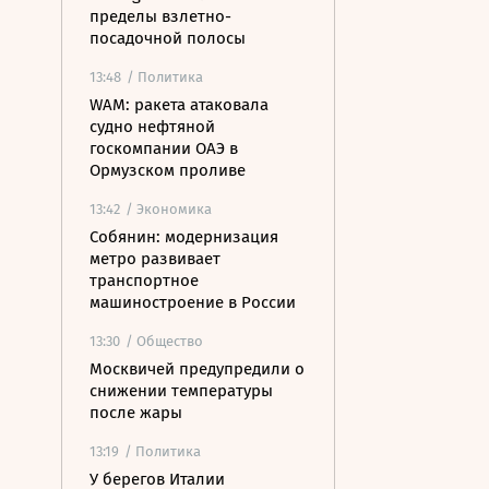
пределы взлетно-
посадочной полосы
13:48
/ Политика
WAM: ракета атаковала
судно нефтяной
госкомпании ОАЭ в
Ормузском проливе
13:42
/ Экономика
Собянин: модернизация
метро развивает
транспортное
машиностроение в России
13:30
/ Общество
Москвичей предупредили о
снижении температуры
после жары
13:19
/ Политика
У берегов Италии