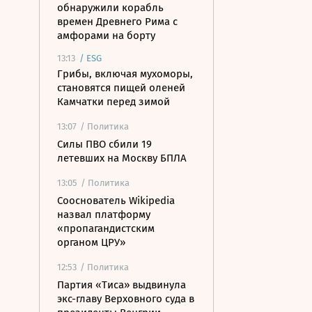
обнаружили корабль
времен Древнего Рима с
амфорами на борту
13:13
/
ESG
Грибы, включая мухоморы,
становятся пищей оленей
Камчатки перед зимой
13:07
/ Политика
Силы ПВО сбили 19
летевших на Москву БПЛА
13:05
/ Политика
Сооснователь Wikipedia
назвал платформу
«пропагандистским
органом ЦРУ»
12:53
/ Политика
Партия «Тиса» выдвинула
экс-главу Верховного суда в