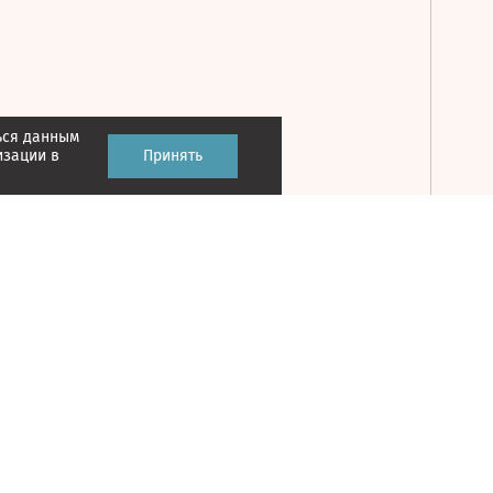
ься данным
Принять
изации в