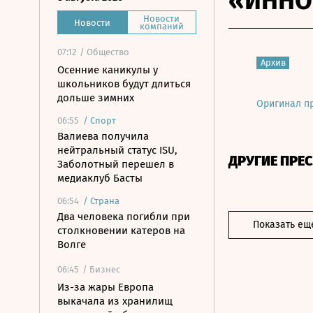
«ИННО
Новости
Новости
компаний
07:12
/ Общество
Архив
Осенние каникулы у
школьников будут длиться
дольше зимних
Оригинал п
06:55
/
Спорт
Валиева получила
нейтральный статус ISU,
ДРУГИЕ ПРЕ
Заболотный перешел в
медиаклуб Басты
06:54
/
Страна
Два человека погибли при
Показать ещ
столкновении катеров на
Волге
06:45
/ Бизнес
Из-за жары Европа
выкачала из хранилищ