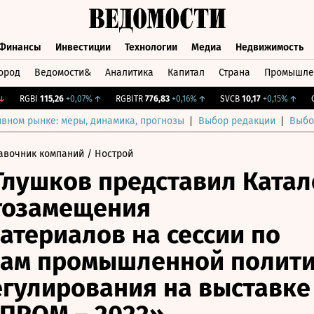
Финансы
Инвестиции
Технологии
Медиа
Недвижимость
ород
Ведомости&
Аналитика
Капитал
Страна
Промышле
а
Финансы
Инвестиции
Технологии
Медиа
Недвижимос
RGBI
115,26
+0,07%
↑
RGBITR
776,83
+0,16%
↑
SVCB
10,17
+0,15%
↑
CNY
ивном рынке: меры, динамика, прогнозы
Выбор редакции
Выбо
авочник компаний
/ Нострой
Глушков представил Катал
тозамещения
атериалов на сессии по
сам промышленной полит
егулирования на выставке