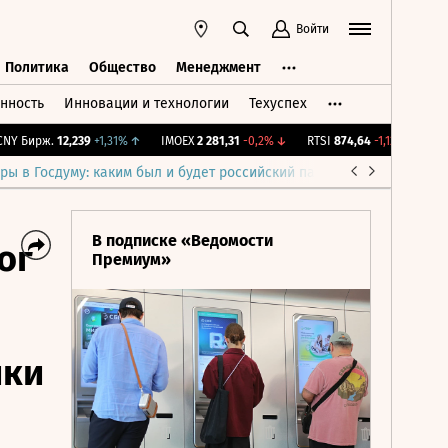
Войти
Политика
Общество
Менеджмент
нность
Инновации и технологии
Техуспех
ть
Политика
Общество
Менеджмент
 Бирж.
12,239
+1,31%
↑
IMOEX
2 281,31
-0,2%
↓
RTSI
874,64
-1,12%
↓
RGBI
ры в Госдуму: каким был и будет российский парламент
Война н
В подписке «Ведомости
ог
Премиум»
ики