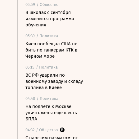
05:59
/ Общество
В школах с сентября
изменится программа
обучения
05:39
/ Политика
Киев пообещал США не
бить по танкерам КТК в
Черном море
05:15
/ Политика
ВС РФ ударили по
военному заводу и складу
топлива в Киеве
04:48
/ Политика
На подлете к Москве
уничтожены еще шесть
БПЛА
04:32
/ Общество
С царским размахом: от