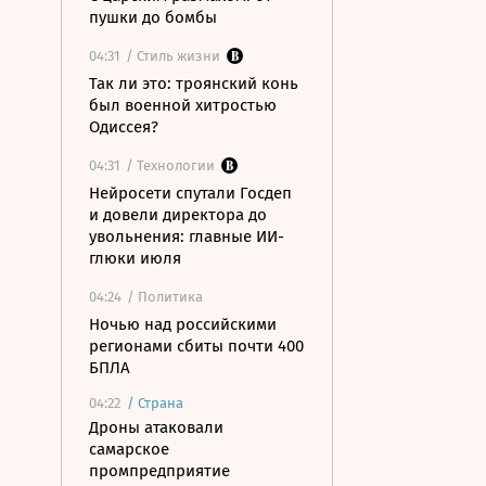
пушки до бомбы
04:31
/ Стиль жизни
Так ли это: троянский конь
был военной хитростью
Одиссея?
04:31
/ Технологии
Нейросети спутали Госдеп
и довели директора до
увольнения: главные ИИ-
глюки июля
04:24
/ Политика
Ночью над российскими
регионами сбиты почти 400
БПЛА
04:22
/
Страна
Дроны атаковали
самарское
промпредприятие