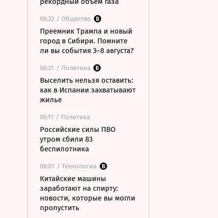
рекордный объем газа
06:22
/ Общество
Преемник Трампа и новый
город в Сибири. Помните
ли вы события 3–8 августа?
06:21
/ Политика
Выселить нельзя оставить:
как в Испании захватывают
жилье
06:11
/ Политика
Российские силы ПВО
утром сбили 83
беспилотника
06:01
/ Технологии
Китайские машины
заработают на спирту:
новости, которые вы могли
пропустить