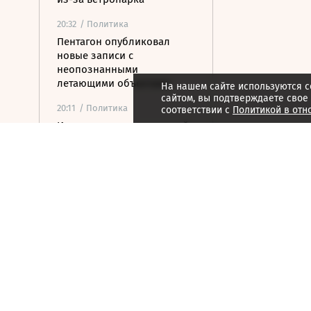
20:32
/ Политика
Пентагон опубликовал
новые записи с
неопознанными
летающими объектами
На нашем сайте используются c
сайтом, вы подтверждаете свое
20:11
/ Политика
соответствии с
Политикой в отн
Испания ввела временный
контроль для
путешественников из
Италии
20:02
/ Недвижимость
Замглавы Минстроя
сравнил качество
недвижимости в США и
России
19:55
/ Финансы
Wildberries включила атаки
беспилотников в