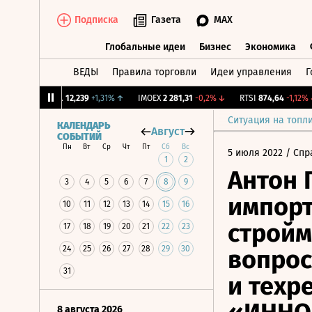
Подписка
Газета
MAX
Глобальные идеи
Бизнес
Экономика
ВЕДЫ
Правила торговли
Идеи управления
Г
Глобальные идеи
Бизнес
Экономик
CNY Бирж.
12,239
+1,31%
↑
IMOEX
2 281,31
-0,2%
↓
RTSI
874,64
-1,12%
↓
Ситуация на топл
КАЛЕНДАРЬ
Август
СОБЫТИЙ
Пн
Вт
Ср
Чт
Пт
Сб
Вс
5 июля 2022
/ Спр
1
2
Антон 
3
4
5
6
7
8
9
импор
10
11
12
13
14
15
16
стройм
17
18
19
20
21
22
23
24
25
26
27
28
29
30
вопро
31
и техр
8 августа 2026