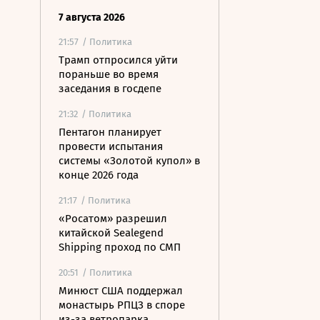
7 августа 2026
21:57
/ Политика
Трамп отпросился уйти
пораньше во время
заседания в госдепе
21:32
/ Политика
Пентагон планирует
провести испытания
системы «Золотой купол» в
конце 2026 года
21:17
/ Политика
«Росатом» разрешил
китайской Sealegend
Shipping проход по СМП
20:51
/ Политика
Минюст США поддержал
монастырь РПЦЗ в споре
из-за ветропарка