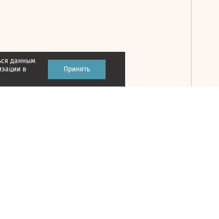
ься данным
Принять
изации в