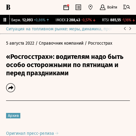
Войти
CNY Бирж.
12,093
+0,86%
↑
IMOEX
2 288,43
-0,57%
↓
RTSI
885,55
-1,16%
↓
Ситуация на топливном рынке: меры, динамика, прогнозы
Выб
5 августа 2022
/ Справочник компаний
/ Росгосстрах
«Росгосстрах»: водителям надо быть
особо осторожными по пятницам и
перед праздниками
Архив
Оригинал пресс-релиза