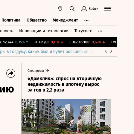
Войти
Политика
Общество
Менеджмент
нность
Инновации и технологии
Техуспех
ть
Политика
Общество
Менеджмент
2,244
+1,35%
↑
UTAR
9,3
-0,11%
↓
CHKZ
16 100
-0,62%
↓
IMOEX
2 281,31
-0
ры в Госдуму: каким был и будет российский парламент
Война н
Спецпроект 16+
«Домклик»: спрос на вторичную
недвижимость в ипотеку вырос
нию
за год в 2,2 раза