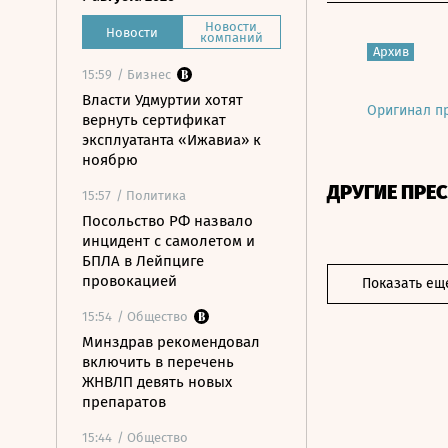
Новости
Новости
компаний
Архив
15:59
/ Бизнес
Власти Удмуртии хотят
Оригинал п
вернуть сертификат
эксплуатанта «Ижавиа» к
ноябрю
ДРУГИЕ ПРЕ
15:57
/ Политика
Посольство РФ назвало
инцидент с самолетом и
БПЛА в Лейпциге
провокацией
Показать ещ
15:54
/ Общество
Минздрав рекомендовал
включить в перечень
ЖНВЛП девять новых
препаратов
15:44
/ Общество