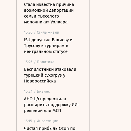
Стала известна причина
возможной депортации
семьи «Веселого
молочника» Уолкера
15:36
/ Стиль жизни
ISU допустил Валиеву и
Трусову к турнирам в
нейтральном статусе
15:25
/ Политика
Беспилотники атаковали
турецкий сухогруз у
Новороссийска
15:24
/ Бизнес
АНО ЦЭ предложила
расширить поддержку ИИ-
решений для МСП
15:15
/ Инвестиции
Чистая прибыль Ozon по