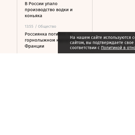
В России упало
производство водки и
коньяка
13:55
/ Общество
Россиянка погибла на
На нашем сайте используются c
горнолыжном курорте во
сайтом, вы подтверждаете свое
Франции
соответствии с
Политикой в отн
13:53
/
Страна
В Калининградской
области выплату
контрактникам увеличили
до 2,5 млн рублей
13:43
/ Политика
Лукашенко назвал работу
основой сохранения мира в
Белоруссии
13:36
/
Страна
На Крымском мосту
возобновилось движение