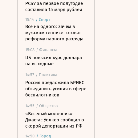
РСБУ за первое полугодие
составила 15 млрд рублей
15:14
/
Спорт
Все на одного: зачем в
мужском теннисе готовят
реформу парного разряда
15:08
/ Финансы
ЦБ повысил курс доллара
на выходные
14:57
/ Политика
Россия предложила БРИКС
объединить усилия в сфере
беспилотников
14:55
/ Общество
«Веселый молочник»
Джастас Уолкер сообщил о
скорой депортации из РФ
14:50
/
Город