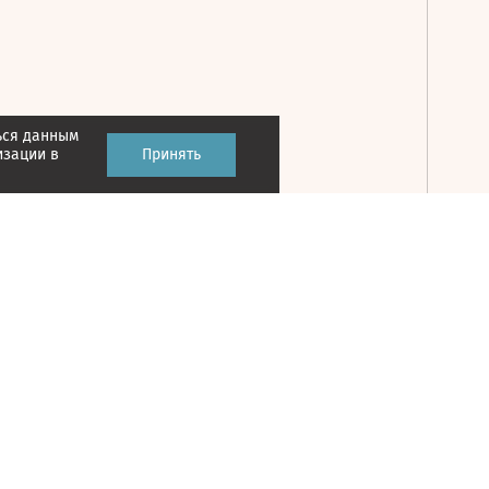
ься данным
Принять
изации в