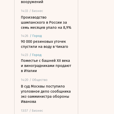
вооружений
14:33
/ Бизнес
Производство
шампанского в России за
семь месяцев упало на 8,9%
14:26
/
Город
90 000 резиновых уточек
спустили на воду в Чикаго
14:23
/
Город
Поместье с башней XII века
и виноградниками продают
в Италии
14:20
/ Общество
В суд Москвы поступило
уголовное дело сообщника
экс-замминистра обороны
Иванова
13:57
/ Бизнес