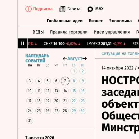
Подписка
Газета
MAX
Глобальные идеи
Бизнес
Экономика
ВЕДЫ
Правила торговли
Идеи управления
Г
Глобальные идеи
Бизнес
Экономик
UTAR
9,3
-0,11%
↓
CHKZ
16 100
-0,62%
↓
IMOEX
2 281,31
-0,2%
↓
RTSI
87
Ситуация на топл
КАЛЕНДАРЬ
Август
СОБЫТИЙ
Пн
Вт
Ср
Чт
Пт
Сб
Вс
14 октября 2022
/ 
1
2
НОСТРО
3
4
5
6
7
8
9
заседа
10
11
12
13
14
15
16
объект
17
18
19
20
21
22
23
24
25
26
27
28
29
30
Общест
31
Минстр
7 августа 2026