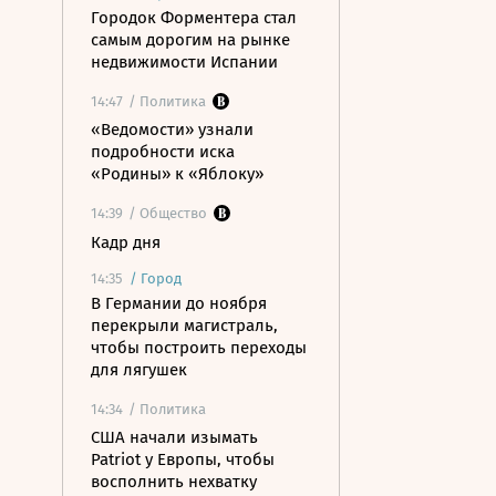
Городок Форментера стал
самым дорогим на рынке
недвижимости Испании
14:47
/ Политика
«Ведомости» узнали
подробности иска
«Родины» к «Яблоку»
14:39
/ Общество
Кадр дня
14:35
/
Город
В Германии до ноября
перекрыли магистраль,
чтобы построить переходы
для лягушек
14:34
/ Политика
США начали изымать
Patriot у Европы, чтобы
восполнить нехватку