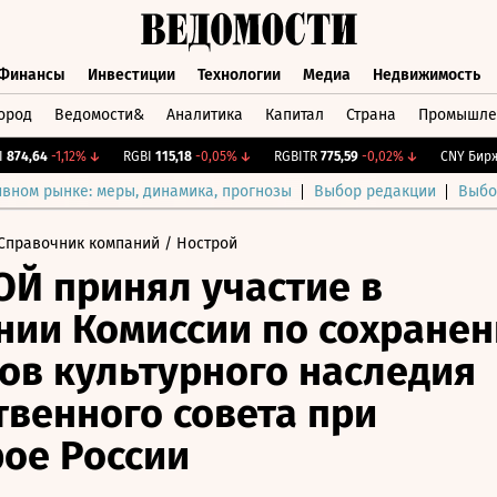
Финансы
Инвестиции
Технологии
Медиа
Недвижимость
ород
Ведомости&
Аналитика
Капитал
Страна
Промышле
а
Финансы
Инвестиции
Технологии
Медиа
Недвижимос
4,64
-1,12%
↓
RGBI
115,18
-0,05%
↓
RGBITR
775,59
-0,02%
↓
CNY Бирж.
1
ивном рынке: меры, динамика, прогнозы
Выбор редакции
Выбо
Справочник компаний
/ Нострой
Й принял участие в
нии Комиссии по сохране
ов культурного наследия
венного совета при
ое России