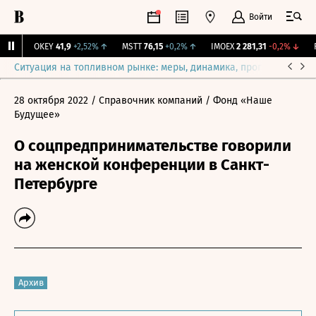
Войти
%
↑
OKEY
41,9
+2,52%
↑
MSTT
76,15
+0,2%
↑
IMOEX
2 281,31
-0,2%
↓
RT
Ситуация на топливном рынке: меры, динамика, прогнозы
Выб
28 октября 2022
/ Справочник компаний
/ Фонд «Наше
Будущее»
О соцпредпринимательстве говорили
на женской конференции в Санкт-
Петербурге
Архив