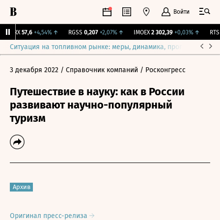
Войти
ON-RX
57,6
+4,54%
↑
RGSS
0,207
+2,07%
↑
IMOEX
2 302,39
+0,03%
↑
RTSI
Ситуация на топливном рынке: меры, динамика, прогнозы
Выб
3 декабря 2022
/ Справочник компаний
/ Росконгресс
Путешествие в науку: как в России
развивают научно-популярный
туризм
Архив
Оригинал пресс-релиза