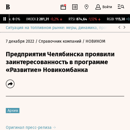
Войти
Бирж.
0
0%
IMOEX
2 281,31
-0,2%
↓
RTSI
874,64
-1,12%
↓
RGBI
115,38
+0,1
Ситуация на топливном рынке: меры, динамика, прогнозы
Выб
7 декабря 2022
/ Справочник компаний
/ НОВИКОМ
Предприятия Челябинска проявили
заинтересованность в программе
«Развитие» Новикомбанка
Архив
Оригинал пресс-релиза