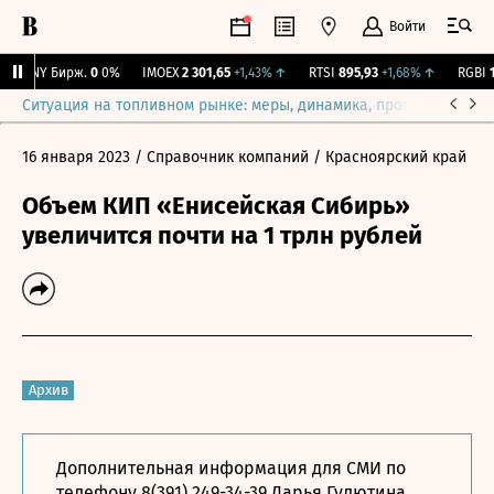
Войти
CNY Бирж.
0
0%
IMOEX
2 301,65
+1,43%
↑
RTSI
895,93
+1,68%
↑
RGBI
11
Ситуация на топливном рынке: меры, динамика, прогнозы
Выб
16 января 2023
/ Справочник компаний
/ Красноярский край
Объем КИП «Енисейская Сибирь»
увеличится почти на 1 трлн рублей
Архив
Дополнительная информация для СМИ по
телефону 8(391) 249-34-39 Дарья Гулютина