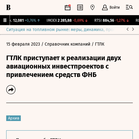
Войти
Бирж.
12,081
+0,76%
↑
IMOEX
2 285,88
-0,69%
↓
RTSI
884,56
-1,27%
↓
RGB
Ситуация на топливном рынке: меры, динамика, прогнозы
Выб
15 февраля 2023
/ Справочник компаний
/ ГТЛК
ГТЛК приступает к реализации двух
авиационных инвестпроектов с
привлечением средств ФНБ
Архив