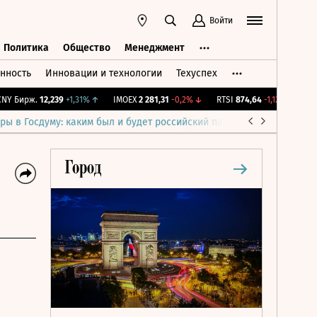
Войти
Политика
Общество
Менеджмент
нность
Инновации и технологии
Техуспех
ть
Политика
Общество
Менеджмент
 Бирж.
12,239
+1,31%
↑
IMOEX
2 281,31
-0,2%
↓
RTSI
874,64
-1,12%
↓
RGBI
ры в Госдуму: каким был и будет российский парламент
Война н