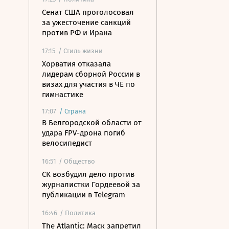
Сенат США проголосовал
за ужесточение санкций
против РФ и Ирана
17:15
/ Стиль жизни
Хорватия отказала
лидерам сборной России в
визах для участия в ЧЕ по
гимнастике
17:07
/
Страна
В Белгородской области от
удара FPV-дрона погиб
велосипедист
16:51
/ Общество
СК возбудил дело против
журналистки Гордеевой за
публикации в Telegram
16:46
/ Политика
The Atlantic: Маск запретил