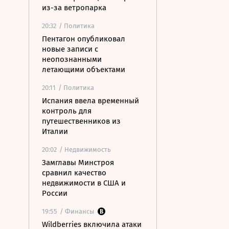
из-за ветропарка
20:32
/ Политика
Пентагон опубликовал
новые записи с
неопознанными
летающими объектами
20:11
/ Политика
Испания ввела временный
контроль для
путешественников из
Италии
20:02
/ Недвижимость
Замглавы Минстроя
сравнил качество
недвижимости в США и
России
19:55
/ Финансы
Wildberries включила атаки