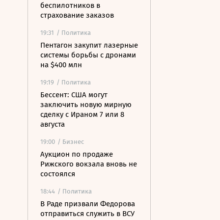
беспилотников в
страхование заказов
19:31
/ Политика
Пентагон закупит лазерные
системы борьбы с дронами
на $400 млн
19:19
/ Политика
Бессент: США могут
заключить новую мирную
сделку с Ираном 7 или 8
августа
19:00
/ Бизнес
Аукцион по продаже
Рижского вокзала вновь не
состоялся
18:44
/ Политика
В Раде призвали Федорова
отправиться служить в ВСУ