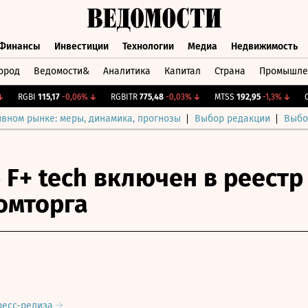
Финансы
Инвестиции
Технологии
Медиа
Недвижимость
ород
Ведомости&
Аналитика
Капитал
Страна
Промышле
а
Финансы
Инвестиции
Технологии
Медиа
Недвижимос
RGBI
115,17
-0,06%
↓
RGBITR
775,48
-0,03%
↓
MTSS
192,95
-1,3%
↓
CNY
ивном рынке: меры, динамика, прогнозы
Выбор редакции
Выбо
 F+ tech включен в реестр
омторга
ресс-релиза