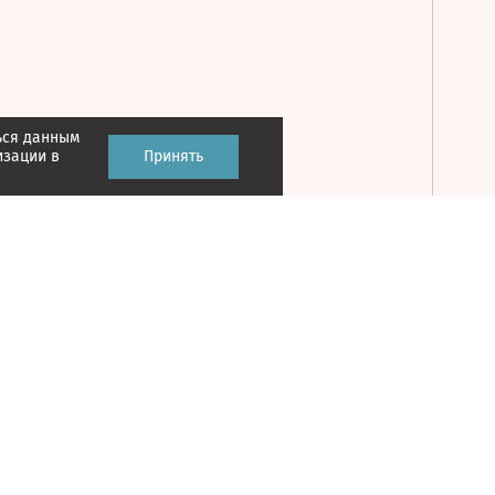
ься данным
Принять
изации в