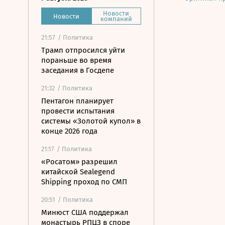
Новости
Новости
компаний
21:57
/ Политика
Трамп отпросился уйти
пораньше во время
заседания в Госдепе
21:32
/ Политика
Пентагон планирует
провести испытания
системы «Золотой купол» в
конце 2026 года
21:17
/ Политика
«Росатом» разрешил
китайской Sealegend
Shipping проход по СМП
20:51
/ Политика
Минюст США поддержал
монастырь РПЦЗ в споре