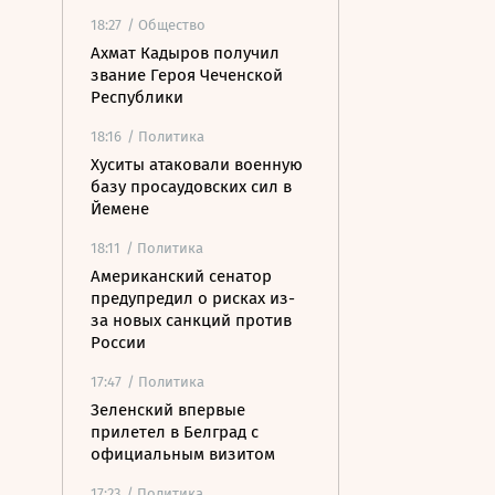
18:27
/ Общество
Ахмат Кадыров получил
звание Героя Чеченской
Республики
18:16
/ Политика
Хуситы атаковали военную
базу просаудовских сил в
Йемене
18:11
/ Политика
Американский сенатор
предупредил о рисках из-
за новых санкций против
России
17:47
/ Политика
Зеленский впервые
прилетел в Белград с
официальным визитом
17:23
/ Политика