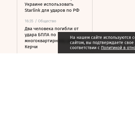
Украине использовать
Starlink для ударов по РФ
16:35
/ Общество
Два человека погибли от
удара БПЛА по
На нашем сайте используются c
многоквартирному дому в
сайтом, вы подтверждаете свое
Керчи
соответствии с
Политикой в отн
16:32
/ Бизнес
Сбор тепличных овощей в
РФ вырос на 3,5% до 1 млн
тонн
16:23
/ Политика
Суд США остановил проект
строительства бального
зала в Белом доме
16:11
/ Политика
СМИ: Иран хочет отмены
санкций США в обмен на