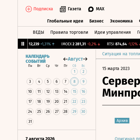
Подписка
Газета
MAX
Глобальные идеи
Бизнес
Экономика
ВЕДЫ
Правила торговли
Идеи управления
Г
Глобальные идеи
Бизнес
Экономик
CNY Бирж.
12,239
+1,31%
↑
IMOEX
2 281,31
-0,2%
↓
RTSI
874,64
-1,12%
↓
Ситуация на топл
КАЛЕНДАРЬ
Август
СОБЫТИЙ
Пн
Вт
Ср
Чт
Пт
Сб
Вс
15 марта 2023
1
2
Сервер
3
4
5
6
7
8
9
Минпр
10
11
12
13
14
15
16
17
18
19
20
21
22
23
24
25
26
27
28
29
30
Архив
31
7 августа 2026
Оригинал п