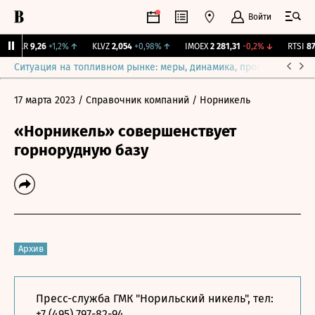
Войти
UTAR
9,26
+1,2%
↑
KLVZ
2,054
+0,98%
↑
IMOEX
2 281,31
-0,2%
↓
RTSI
874
Ситуация на топливном рынке: меры, динамика, прогнозы
Выб
17 марта 2023
/ Справочник компаний
/ Норникель
«Норникель» совершенствует
горнорудную базу
Архив
Пресс-служба ГМК "Норильский никель", тел:
+7 (495) 797-82-94