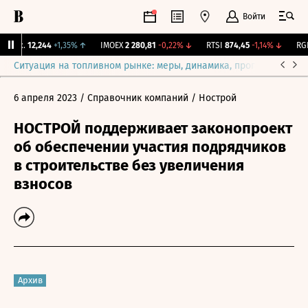
Войти
Бирж.
12,244
+1,35%
↑
IMOEX
2 280,81
-0,22%
↓
RTSI
874,45
-1,14%
↓
RGBI
Ситуация на топливном рынке: меры, динамика, прогнозы
Выб
6 апреля 2023
/ Справочник компаний
/ Нострой
НОСТРОЙ поддерживает законопроект
об обеспечении участия подрядчиков
в строительстве без увеличения
взносов
Архив