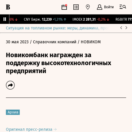
Войти
-0,06%
↓
CNY Бирж.
12,239
+1,31%
↑
IMOEX
2 281,31
-0,2%
↓
RGBITR
775,
Ситуация на топливном рынке: меры, динамика, прогнозы
Выб
30 мая 2023
/ Справочник компаний
/ НОВИКОМ
Новикомбанк награжден за
поддержку высокотехнологичных
предприятий
Архив
Оригинал пресс-релиза