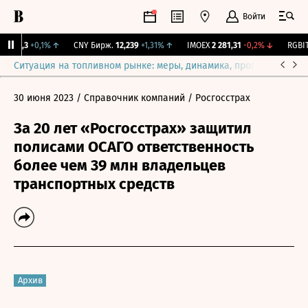
Войти
115,3
+0,1%
↑
CNY Бирж.
12,239
+1,31%
↑
IMOEX
2 281,31
-0,2%
↓
RGBITR
Ситуация на топливном рынке: меры, динамика, прогнозы
Выб
30 июня 2023
/ Справочник компаний
/ Росгосстрах
За 20 лет «Росгосстрах» защитил
полисами ОСАГО ответственность
более чем 39 млн владельцев
транспортных средств
Архив