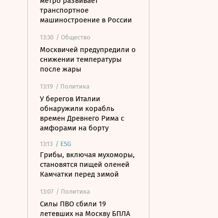
метро развивает
транспортное
машиностроение в России
13:30
/ Общество
Москвичей предупредили о
снижении температуры
после жары
13:19
/ Политика
У берегов Италии
обнаружили корабль
времен Древнего Рима с
амфорами на борту
13:13
/
ESG
Грибы, включая мухоморы,
становятся пищей оленей
Камчатки перед зимой
13:07
/ Политика
Силы ПВО сбили 19
летевших на Москву БПЛА