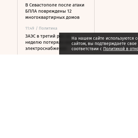
В Севастополе после атаки
БПЛА повреждены 12
многоквартирных домов
11:49
/ Политика
ЗАЭС в третий раз за
На нашем сайте используются c
неделю потеряла внешнее
сайтом, вы подтверждаете свое
электроснабжение
соответствии с
Политикой в отн
11:47
/ Политика
Дрон взорвался в Болгарии
вблизи газопровода
11:29
/ Политика
Медведев: переговоры по
конфликту Грузии и
Южной Осетии были
сложными
11:24
/ Политика
Index: Сийярто
заподозрили во