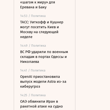
«шагом к миру» для
Еревана и Баку
14:53
/ Политика
ТАСС: Уиткофф и Кушнер
могут посетить Киев и
Москву на следующей
неделе
14:49
/ Политика
ВС РФ ударили по военным
складам в портах Одессы и
Николаева
14:41
/ Политика
OpenAI приостановила
выпуск модели Astra из-за
киберугроз
14:25
/ Политика
ОАЭ обвинили Иран в
ракетной атаке на судно