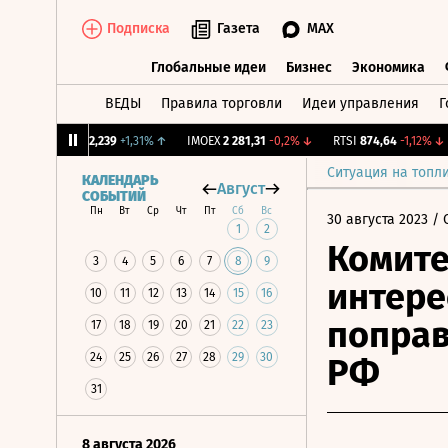
Подписка
Газета
MAX
Глобальные идеи
Бизнес
Экономика
ВЕДЫ
Правила торговли
Идеи управления
Г
Глобальные идеи
Бизнес
Экономик
CNY Бирж.
12,239
+1,31%
↑
IMOEX
2 281,31
-0,2%
↓
RTSI
874,64
-1,12%
↓
Ситуация на топл
КАЛЕНДАРЬ
Август
СОБЫТИЙ
Пн
Вт
Ср
Чт
Пт
Сб
Вс
30 августа 2023
/ 
1
2
Комит
3
4
5
6
7
8
9
интере
10
11
12
13
14
15
16
поправ
17
18
19
20
21
22
23
24
25
26
27
28
29
30
РФ
31
8 августа 2026