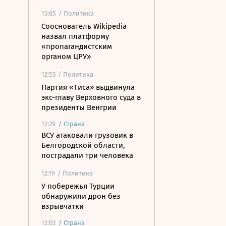
13:05
/ Политика
Сооснователь Wikipedia
назвал платформу
«пропагандистским
органом ЦРУ»
12:53
/ Политика
Партия «Тиса» выдвинула
экс-главу Верховного суда в
президенты Венгрии
12:29
/
Страна
ВСУ атаковали грузовик в
Белгородской области,
пострадали три человека
12:19
/ Политика
У побережья Турции
обнаружили дрон без
взрывчатки
12:03
/
Страна