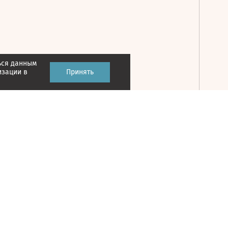
ься данным
Принять
изации в