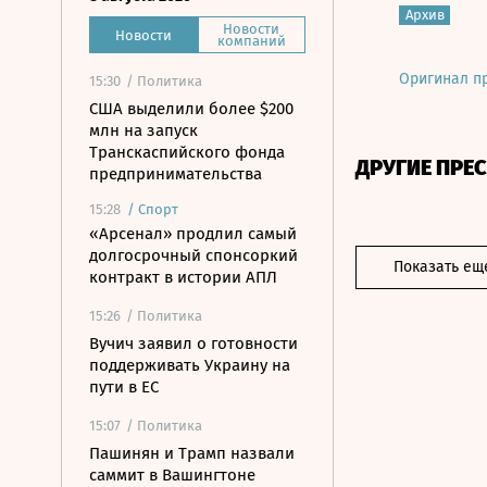
Архив
Новости
Новости
компаний
Оригинал п
15:30
/ Политика
США выделили более $200
млн на запуск
Транскаспийского фонда
ДРУГИЕ ПРЕ
предпринимательства
15:28
/
Спорт
«Арсенал» продлил самый
долгосрочный спонсоркий
Показать ещ
контракт в истории АПЛ
15:26
/ Политика
Вучич заявил о готовности
поддерживать Украину на
пути в ЕС
15:07
/ Политика
Пашинян и Трамп назвали
саммит в Вашингтоне