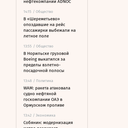
нефтекомпании ADNOC
14:15
/ Общество
В «Шереметьево»
опоздавшие на рейс
пассажирки выбежали на
летное поле
13:55
/ Общество
В Норильске грузовой
Boeing выкатился за
пределы взлетно-
посадочной полосы
13:48
/ Политика
WAM: ракета атаковала
судно нефтяной
госкомпании ОАЭ в
Ормузском проливе
13:42
/ Экономика
Собянин: модернизация