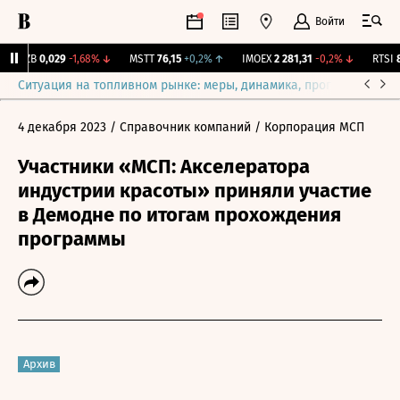
Войти
KUZB
0,029
-1,68%
↓
MSTT
76,15
+0,2%
↑
IMOEX
2 281,31
-0,2%
↓
RTSI
87
Ситуация на топливном рынке: меры, динамика, прогнозы
Выб
4 декабря 2023
/ Справочник компаний
/ Корпорация МСП
Участники «МСП: Акселератора
индустрии красоты» приняли участие
в Демодне по итогам прохождения
программы
Архив