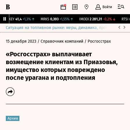
Войти
OKEY
41,4
+1,3%
↑
MRKS
0,393
+1,55%
↑
IMOEX
2 281,31
-0,2%
↓
RTSI
87
Ситуация на топливном рынке: меры, динамика, прогнозы
Выб
15 декабря 2023
/ Справочник компаний
/ Росгосстрах
«Росгосстрах» выплачивает
возмещение клиентам из Приазовья,
имущество которых повреждено
после урагана и подтопления
Архив