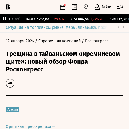
Войти
Бирж.
0
0%
IMOEX
2 285,88
-0,69%
↓
RTSI
884,56
-1,27%
↓
RGBI
115,39
+0
Ситуация на топливном рынке: меры, динамика, прогнозы
Выб
12 января 2024
/ Справочник компаний
/ Росконгресс
Трещина в тайваньском «кремниевом
щите»: новый обзор Фонда
Росконгресс
Архив
Оригинал пресс-релиза