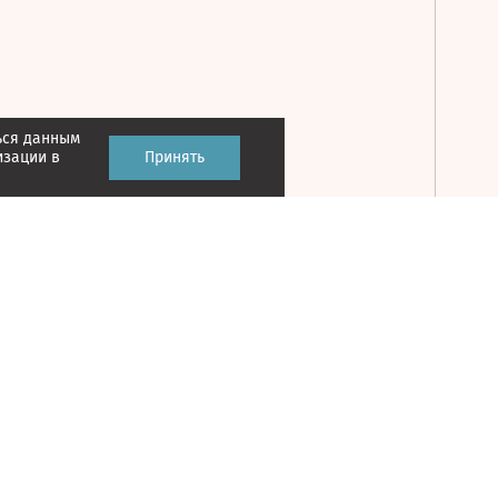
ься данным
Принять
изации в