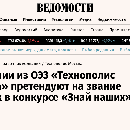
Финансы
Инвестиции
Технологии
Медиа
Недвижимость
ород
Ведомости&
Аналитика
Капитал
Страна
Промышле
а
Финансы
Инвестиции
Технологии
Медиа
Недвижимос
RTSI
874,64
-1,12%
↓
RGBI
115,3
+0,1%
↑
RGBITR
777,1
+0,19%
↑
CNY Бир
ивном рынке: меры, динамика, прогнозы
Выбор редакции
Выбо
Справочник компаний
/ Технополис Москва
ии из ОЭЗ «Технополис
» претендуют на звание
 в конкурсе «Знай наших