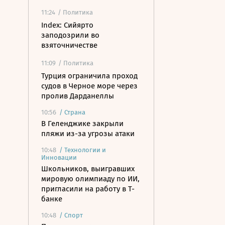
11:24
/ Политика
Index: Сийярто
заподозрили во
взяточничестве
11:09
/ Политика
Турция ограничила проход
судов в Черное море через
пролив Дарданеллы
10:56
/
Страна
В Геленджике закрыли
пляжи из-за угрозы атаки
10:48
/
Технологии и
Инновации
Школьников, выигравших
мировую олимпиаду по ИИ,
пригласили на работу в Т-
банке
10:48
/
Спорт