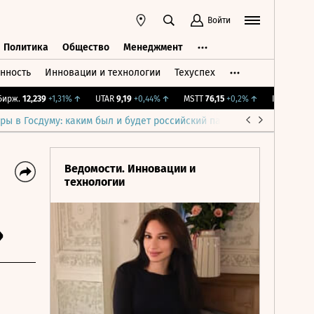
Войти
Политика
Общество
Менеджмент
нность
Инновации и технологии
Техуспех
ть
Политика
Общество
Менеджмент
ж.
12,239
+1,31%
↑
UTAR
9,19
+0,44%
↑
MSTT
76,15
+0,2%
↑
IMOEX
2 281,31
ры в Госдуму: каким был и будет российский парламент
Война н
Ведомости. Инновации и
технологии
»