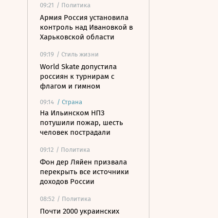
09:21
/ Политика
Армия Россия установила
контроль над Ивановкой в
Харьковской области
09:19
/ Стиль жизни
World Skate допустила
россиян к турнирам с
флагом и гимном
09:14
/
Страна
На Ильинском НПЗ
потушили пожар, шесть
человек пострадали
09:12
/ Политика
Фон дер Ляйен призвала
перекрыть все источники
доходов России
08:52
/ Политика
Почти 2000 украинских