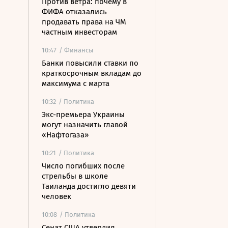
Против ветра: почему в
ФИФА отказались
продавать права на ЧМ
частным инвесторам
10:47
/ Финансы
Банки повысили ставки по
краткосрочным вкладам до
максимума с марта
10:32
/ Политика
Экс-премьера Украины
могут назначить главой
«Нафтогаза»
10:21
/ Политика
Число погибших после
стрельбы в школе
Таиланда достигло девяти
человек
10:08
/ Политика
Сенат США утвердил