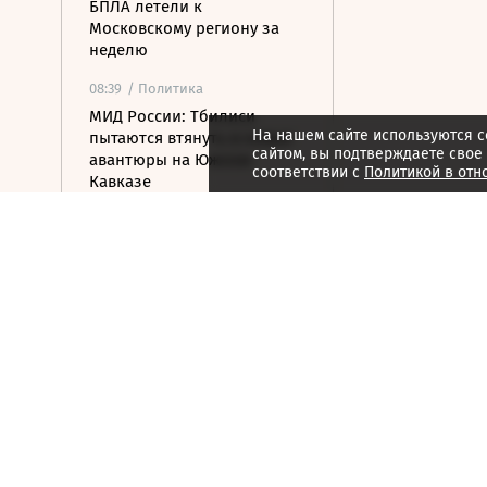
БПЛА летели к
Московскому региону за
неделю
08:39
/ Политика
МИД России: Тбилиси
На нашем сайте используются c
пытаются втянуть в новые
сайтом, вы подтверждаете свое
авантюры на Южном
соответствии с
Политикой в отн
Кавказе
08:16
/ Финансы
Банки с марта будут
блокировать переводы при
обнаружении
вредоносного ПО
07:58
/
Страна
Белгородец погиб в
результате атаки ВСУ
07:52
/
Город
Гастрономия, история
литературы и