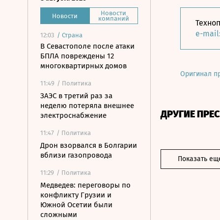
Новости
Новости
компаний
Техноп
e-mail
12:03
/
Страна
В Севастополе после атаки
БПЛА повреждены 12
многоквартирных домов
Оригинал п
11:49
/ Политика
ЗАЭС в третий раз за
неделю потеряла внешнее
ДРУГИЕ ПРЕ
электроснабжение
11:47
/ Политика
Дрон взорвался в Болгарии
вблизи газопровода
Показать ещ
11:29
/ Политика
Медведев: переговоры по
конфликту Грузии и
Южной Осетии были
сложными