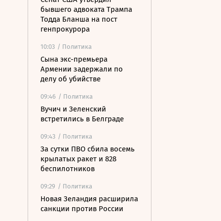
бывшего адвоката Трампа
Тодда Бланша на пост
генпрокурора
10:03
/ Политика
Сына экс-премьера
Армении задержали по
делу об убийстве
09:46
/ Политика
Вучич и Зеленский
встретились в Белграде
09:43
/ Политика
За сутки ПВО сбила восемь
крылатых ракет и 828
беспилотников
09:29
/ Политика
Новая Зеландия расширила
санкции против России