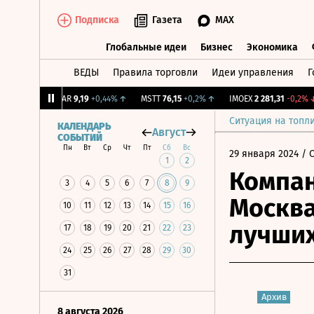
Подписка
Газета
MAX
Глобальные идеи
Бизнес
Экономика
ВЕДЫ
Правила торговли
Идеи управления
Г
Глобальные идеи
Бизнес
Экономик
,31%
↑
UTAR
9,19
+0,44%
↑
MSTT
76,15
+0,2%
↑
IMOEX
2 281,31
-0,2%
↓
Ситуация на топл
КАЛЕНДАРЬ
Август
СОБЫТИЙ
Пн
Вт
Ср
Чт
Пт
Сб
Вс
29 января 2024
/ 
1
2
Компан
3
4
5
6
7
8
9
Москва
10
11
12
13
14
15
16
лучших
17
18
19
20
21
22
23
24
25
26
27
28
29
30
31
Архив
8 августа 2026