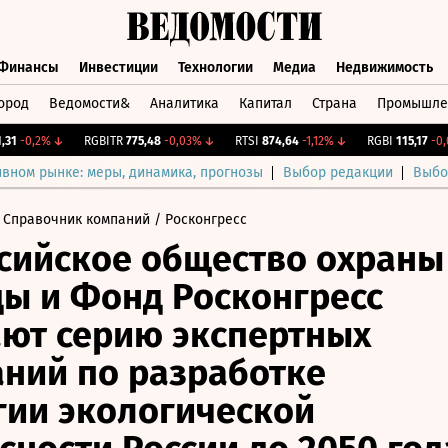
Финансы
Инвестиции
Технологии
Медиа
Недвижимость
ород
Ведомости&
Аналитика
Капитал
Страна
Промышле
а
Финансы
Инвестиции
Технологии
Медиа
Недвижимос
-0,2%
↓
RGBITR
775,48
-0,03%
↓
RTSI
874,64
-1,12%
↓
RGBI
115,17
-0,06
ивном рынке: меры, динамика, прогнозы
Выбор редакции
Выбо
 Справочник компаний
/ Росконгресс
сийское общество охраны
ы и Фонд Росконгресс
ют серию экспертных
ний по разработке
гии экологической