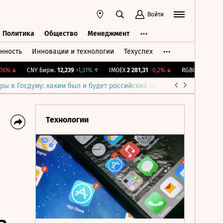
Войти
Политика
Общество
Менеджмент
нность
Инновации и технологии
Техуспех
ть
Политика
Общество
Менеджмент
%
↓
CNY Бирж.
12,239
+1,31%
↑
IMOEX
2 281,31
-0,2%
↓
RGBITR
775,48
-0,
ры в Госдуму: каким был и будет российский парламент
Война н
Технологии