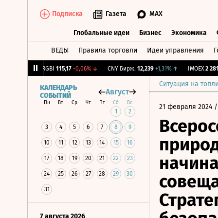
Подписка
Газета
MAX
Глобальные идеи
Бизнес
Экономика
ВЕДЫ
Правила торговли
Идеи управления
Г
Глобальные идеи
Бизнес
Экономик
-1,12%
↓
RGBI
115,17
-0,06%
↓
CNY Бирж.
12,239
+1,31%
↑
IMOEX
2 281,31
Ситуация на топл
КАЛЕНДАРЬ
Август
СОБЫТИЙ
Пн
Вт
Ср
Чт
Пт
Сб
Вс
21 февраля 2024
/
1
2
Всерос
3
4
5
6
7
8
9
природ
10
11
12
13
14
15
16
начина
17
18
19
20
21
22
23
24
25
26
27
28
29
30
совеща
31
Страте
7 августа 2026