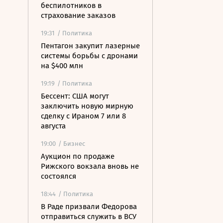
беспилотников в
страхование заказов
19:31
/ Политика
Пентагон закупит лазерные
системы борьбы с дронами
на $400 млн
19:19
/ Политика
Бессент: США могут
заключить новую мирную
сделку с Ираном 7 или 8
августа
19:00
/ Бизнес
Аукцион по продаже
Рижского вокзала вновь не
состоялся
18:44
/ Политика
В Раде призвали Федорова
отправиться служить в ВСУ