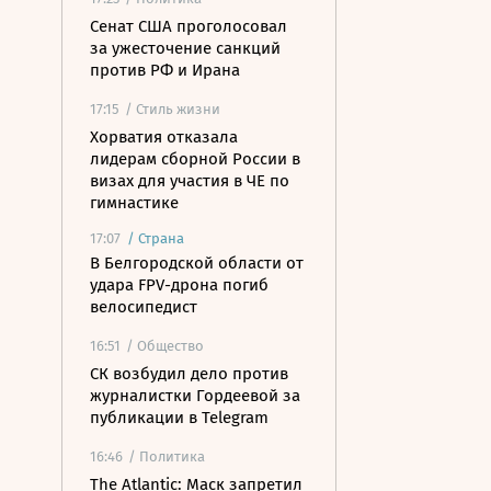
Сенат США проголосовал
за ужесточение санкций
против РФ и Ирана
17:15
/ Стиль жизни
Хорватия отказала
лидерам сборной России в
визах для участия в ЧЕ по
гимнастике
17:07
/
Страна
В Белгородской области от
удара FPV-дрона погиб
велосипедист
16:51
/ Общество
СК возбудил дело против
журналистки Гордеевой за
публикации в Telegram
16:46
/ Политика
The Atlantic: Маск запретил