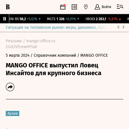
Войти
VEON-RX
58,2
+5,63%
↑
MGTS
1 326
+0,91%
↑
IMOEX
2 283,1
-0,81%
↓
RT
Ситуация на топливном рынке: меры, динамика, прогнозы
Выб
Реклама / mango-office.ru
Erid:2VfnxwHFtak
5 марта 2024
/ Справочник компаний
/ MANGO OFFICE
MANGO OFFICE выпустил Ловец
Инсайтов для крупного бизнеса
Архив