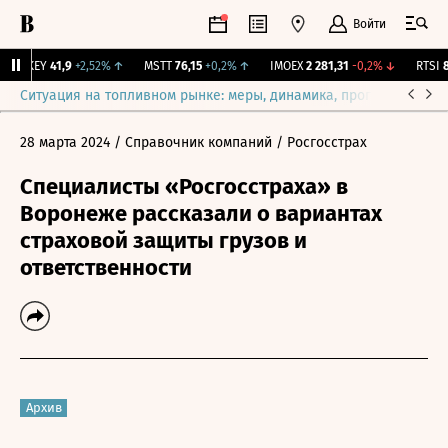
Войти
OKEY
41,9
+2,52%
↑
MSTT
76,15
+0,2%
↑
IMOEX
2 281,31
-0,2%
↓
RTSI
87
Ситуация на топливном рынке: меры, динамика, прогнозы
Выб
28 марта 2024
/ Справочник компаний
/ Росгосстрах
Специалисты «Росгосстраха» в
Воронеже рассказали о вариантах
страховой защиты грузов и
ответственности
Архив