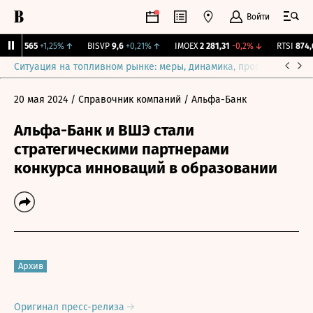
Войти
AVAN
565
+1,25%
↑
BISVP
9,6
+0,21%
↑
IMOEX
2 281,31
-0,2%
↓
RTSI
874,6
Ситуация на топливном рынке: меры, динамика, прогнозы
Выб
20 мая 2024
/ Справочник компаний
/ Альфа-Банк
Альфа-Банк и ВШЭ стали
стратегическими партнерами
конкурса инноваций в образовании
Архив
Оригинал пресс-релиза