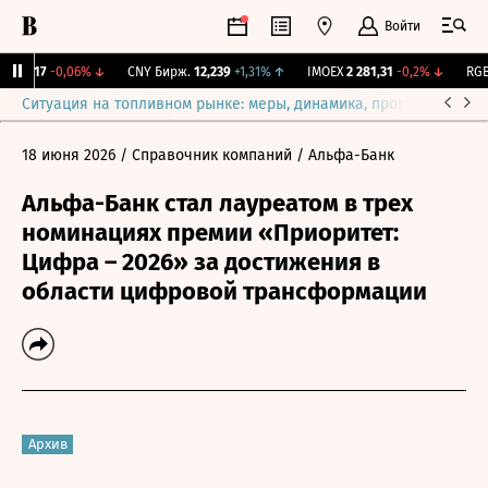
Войти
115,17
-0,06%
↓
CNY Бирж.
12,239
+1,31%
↑
IMOEX
2 281,31
-0,2%
↓
RGBI
Ситуация на топливном рынке: меры, динамика, прогнозы
Выб
18 июня 2026
/ Справочник компаний
/ Альфа-Банк
Альфа-Банк стал лауреатом в трех
номинациях премии «Приоритет:
Цифра – 2026» за достижения в
области цифровой трансформации
Архив