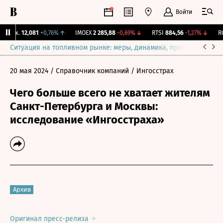
Войти
Бирж.
12,081
+0,76%
↑
IMOEX
2 285,88
-0,69%
↓
RTSI
884,56
-1,27%
↓
RGB
Ситуация на топливном рынке: меры, динамика, прогнозы
Выб
20 мая 2024
/ Справочник компаний
/ Ингосстрах
Чего больше всего не хватает жителям
Санкт-Петербурга и Москвы:
исследование «Ингосстраха»
Архив
Оригинал пресс-релиза