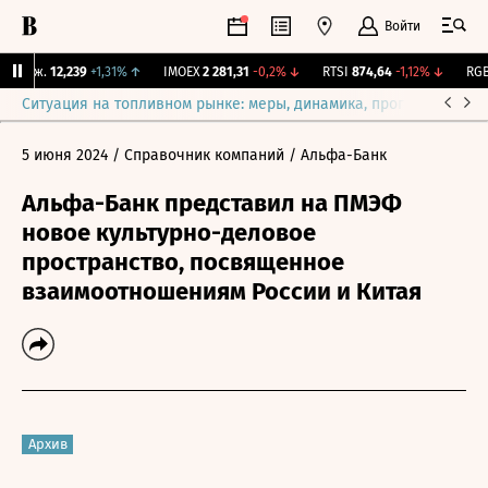
Войти
 Бирж.
12,239
+1,31%
↑
IMOEX
2 281,31
-0,2%
↓
RTSI
874,64
-1,12%
↓
RGBI
Ситуация на топливном рынке: меры, динамика, прогнозы
Выб
5 июня 2024
/ Справочник компаний
/ Альфа-Банк
Альфа-Банк представил на ПМЭФ
новое культурно-деловое
пространство, посвященное
взаимоотношениям России и Китая
Архив