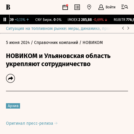
Войти
115,39
+0,13%
↑
CNY Бирж.
0
0%
IMOEX
2 285,88
-0,69%
↓
RGBITR
776,92
Ситуация на топливном рынке: меры, динамика, прогнозы
Выб
5 июня 2024
/ Справочник компаний
/ НОВИКОМ
НОВИКОМ и Ульяновская область
укрепляют сотрудничество
Архив
Оригинал пресс-релиза