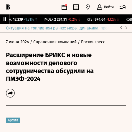
Войти
Бирж.
12,239
+1,31%
↑
IMOEX
2 281,31
-0,2%
↓
RTSI
874,64
-1,12%
↓
RGBI
Ситуация на топливном рынке: меры, динамика, прогнозы
Выб
7 июня 2024
/ Справочник компаний
/ Росконгресс
Расширение БРИКС и новые
возможности делового
сотрудничества обсудили на
ПМЭФ-2024
Архив