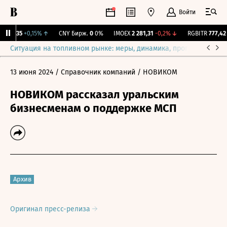
Войти
115,35
+0,15%
↑
CNY Бирж.
0
0%
IMOEX
2 281,31
-0,2%
↓
RGBITR
777,42
+
Ситуация на топливном рынке: меры, динамика, прогнозы
Выб
13 июня 2024
/ Справочник компаний
/ НОВИКОМ
НОВИКОМ рассказал уральским
бизнесменам о поддержке МСП
Архив
Оригинал пресс-релиза