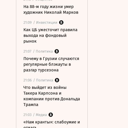
На 88-м году жизни умер
художник Николай Марков
21:09
/ Инвестиции
Как ЦБ ужесточит правила
выхода на фондовый
рынок
21:07
/ Политика
Почему в Грузии случаются
регулярные блэкауты в
разгар турсезона
21:06
/ Политика
Что выйдет из войны
Такера Карлсона и
компании против Дональда
Трампа
21:03
/ Медиа
«Нам кранты»: слабоумие и
отвага