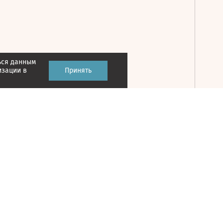
ься данным
Принять
изации в