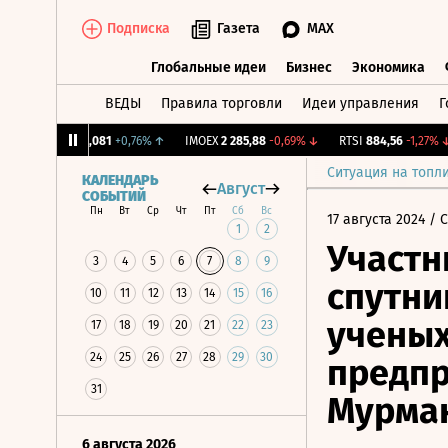
Подписка
Газета
MAX
Глобальные идеи
Бизнес
Экономика
ВЕДЫ
Правила торговли
Идеи управления
Г
Глобальные идеи
Бизнес
Экономик
CNY Бирж.
12,081
+0,76%
↑
IMOEX
2 285,88
-0,69%
↓
RTSI
884,56
-1,27%
↓
Ситуация на топл
КАЛЕНДАРЬ
Август
СОБЫТИЙ
Пн
Вт
Ср
Чт
Пт
Сб
Вс
17 августа 2024
/ 
1
2
Участн
3
4
5
6
7
8
9
спутни
10
11
12
13
14
15
16
учены
17
18
19
20
21
22
23
24
25
26
27
28
29
30
предпр
31
Мурман
6 августа 2026