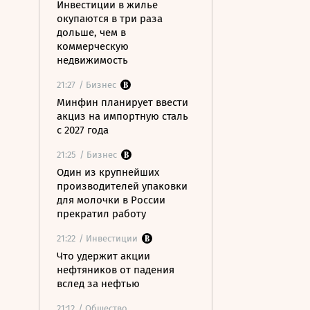
Инвестиции в жилье
окупаются в три раза
дольше, чем в
коммерческую
недвижимость
21:27
/ Бизнес
Минфин планирует ввести
акциз на импортную сталь
с 2027 года
21:25
/ Бизнес
Один из крупнейших
производителей упаковки
для молочки в России
прекратил работу
21:22
/ Инвестиции
Что удержит акции
нефтяников от падения
вслед за нефтью
21:12
/ Общество