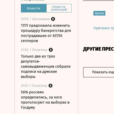
Новости
Новости
компаний
Архив
21:59
/ Экономика
ТПП предложила изменить
Оригинал п
процедуру банкротства для
пострадавших от БПЛА
селлеров
ДРУГИЕ ПРЕ
21:55
/ Политика
Только два из трех
депутатов-
самовыдвиженцев собрали
подписи на думские
Показать ещ
выборы
21:53
/ Политика
56% россиян
определились, за кого
проголосуют на выборах в
Госдуму