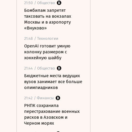
21:50
/ Общество
Бомбилам запретят
таксовать на вокзалах
Москвы и в аэропорту
«Внуково»
21:48
/ Технологии
OpenAI готовит умную
колонку размером с
хоккейную шайбу
21:44
/ Общество
Бюджетные места ведущих
вузов занимает все больше
олимпиадников
21:42
/ Финансы
РНПК сохранила
перестрахование военных
рисков в Азовском и
Черном морях