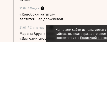
21:02
/ Медиа
«Колобок»: катится-
вертится шар дрожжевой
21:01
/ Стиль жизни
На нашем сайте используются c
Марина Брусникина:
сайтом, вы подтверждаете свое
соответствии с
Политикой в отн
«Иллюзии способны
влиять на людей»
21:00
/ Мнения
«Алмазная колесница»:
уроки созерцания
20:52
/ Бизнес
Глава «Ижавиа» объявил
об уходе после отзыва
сертификата авиакомпании
20:46
/
Страна
В Смоленске женщина и
ребенок погибли из-за