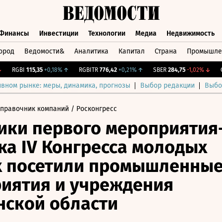
Финансы
Инвестиции
Технологии
Медиа
Недвижимость
ород
Ведомости&
Аналитика
Капитал
Страна
Промышле
а
Финансы
Инвестиции
Технологии
Медиа
Недвижимос
RGBI
115,35
+0,18%
↑
RGBITR
776,42
+0,21%
↑
SBER
284,75
-1,02%
↓
CNY
ивном рынке: меры, динамика, прогнозы
Выбор редакции
Выбо
Справочник компаний
/ Росконгресс
ики первого мероприятия
ка IV Конгресса молодых
х посетили промышленны
иятия и учреждения
ской области