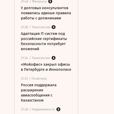
21:40
/ Финансы
У долговых консультантов
появились единые правила
работы с должниками
21:38
/ Технологии
Адаптация IT-систем под
российские сертификаты
безопасности потребует
вложений
21:34
/ Технологии
«Мойофис» закрыл офисы
в Петербурге и Иннополисе
21:33
/ Политика
Россия поддержала
расширение
авиасообщения с
Казахстаном
21:28
/ Недвижимость