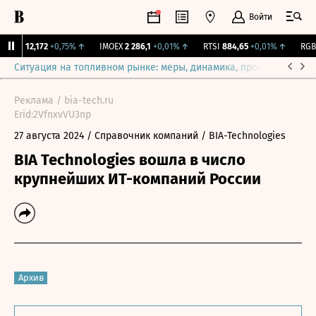
Войти
ирж.
12,172
+0,75%
↑
IMOEX
2 286,1
+0,01%
↑
RTSI
884,65
+0,01%
↑
RGBI
Ситуация на топливном рынке: меры, динамика, прогнозы
Выб
Реклама / bia-tech.ru
Erid:2VfnxvVU3np
27 августа 2024
/ Справочник компаний
/ BIA-Technologies
BIA Technologies вошла в число
крупнейших ИТ-компаний России
Архив