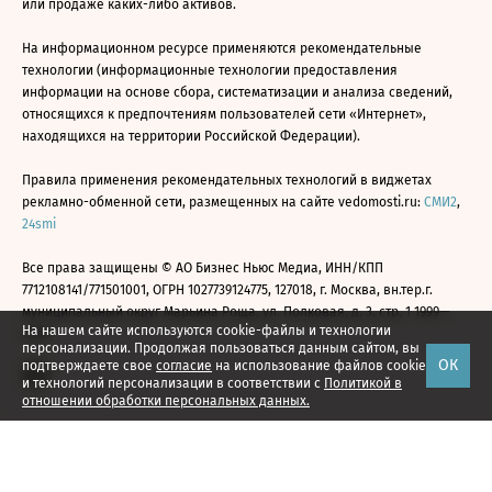
или продаже каких-либо активов.
На информационном ресурсе применяются рекомендательные
технологии (информационные технологии предоставления
информации на основе сбора, систематизации и анализа сведений,
относящихся к предпочтениям пользователей сети «Интернет»,
находящихся на территории Российской Федерации).
Правила применения рекомендательных технологий в виджетах
рекламно-обменной сети, размещенных на сайте vedomosti.ru:
СМИ2
,
24smi
Все права защищены © АО Бизнес Ньюс Медиа, ИНН/КПП
7712108141/771501001, ОГРН 1027739124775, 127018, г. Москва, вн.тер.г.
муниципальный округ Марьина Роща, ул. Полковая, д. 3, стр. 1 1999—
На нашем сайте используются cookie-файлы и технологии
2026
персонализации. Продолжая пользоваться данным сайтом, вы
ОК
подтверждаете свое
согласие
на использование файлов cookie
и технологий персонализации в соответствии с
Политикой в
отношении обработки персональных данных.