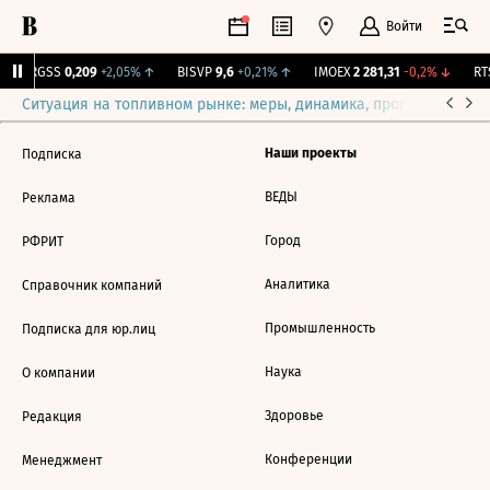
Войти
↑
RGSS
0,209
+2,05%
↑
BISVP
9,6
+0,21%
↑
IMOEX
2 281,31
-0,2%
↓
RTS
Ситуация на топливном рынке: меры, динамика, прогнозы
Выб
Наши проекты
Подписка
ВЕДЫ
Реклама
Город
РФРИТ
Аналитика
Справочник компаний
Промышленность
Подписка для юр.лиц
Наука
О компании
Здоровье
Редакция
Конференции
Менеджмент