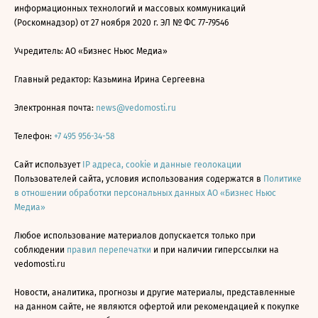
информационных технологий и массовых коммуникаций
(Роскомнадзор) от 27 ноября 2020 г. ЭЛ № ФС 77-79546
Учредитель: АО «Бизнес Ньюс Медиа»
Главный редактор: Казьмина Ирина Сергеевна
Электронная почта:
news@vedomosti.ru
Телефон:
+7 495 956-34-58
Сайт использует
IP адреса, cookie и данные геолокации
Пользователей сайта, условия использования содержатся в
Политике
в отношении обработки персональных данных АО «Бизнес Ньюс
Медиа»
Любое использование материалов допускается только при
соблюдении
правил перепечатки
и при наличии гиперссылки на
vedomosti.ru
Новости, аналитика, прогнозы и другие материалы, представленные
на данном сайте, не являются офертой или рекомендацией к покупке