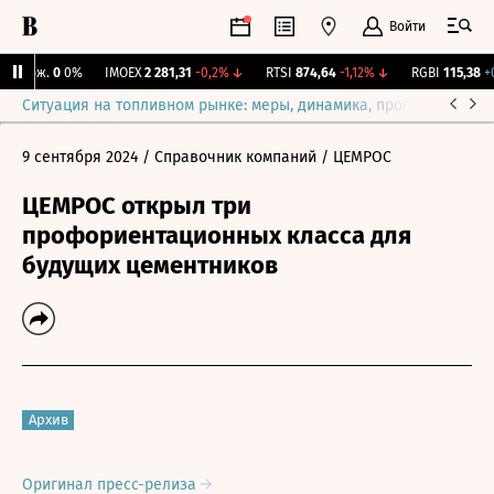
Войти
 Бирж.
0
0%
IMOEX
2 281,31
-0,2%
↓
RTSI
874,64
-1,12%
↓
RGBI
115,38
+0,
Ситуация на топливном рынке: меры, динамика, прогнозы
Выб
9 сентября 2024
/ Справочник компаний
/ ЦЕМРОС
ЦЕМРОС открыл три
профориентационных класса для
будущих цементников
Архив
Оригинал пресс-релиза