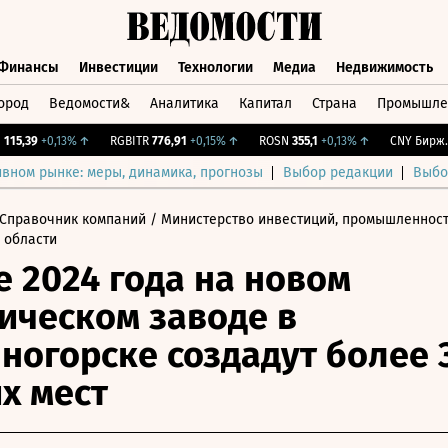
Финансы
Инвестиции
Технологии
Медиа
Недвижимость
ород
Ведомости&
Аналитика
Капитал
Страна
Промышле
а
Финансы
Инвестиции
Технологии
Медиа
Недвижимос
5,39
+0,13%
↑
RGBITR
776,91
+0,15%
↑
ROSN
355,1
+0,13%
↑
CNY Бирж.
0
ивном рынке: меры, динамика, прогнозы
Выбор редакции
Выбо
Справочник компаний
/ Министерство инвестиций, промышленност
 области
е 2024 года на новом
ическом заводе в
ногорске создадут более 
х мест