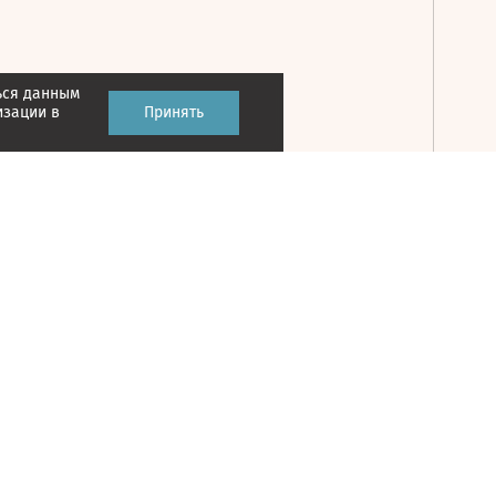
ься данным
Принять
изации в