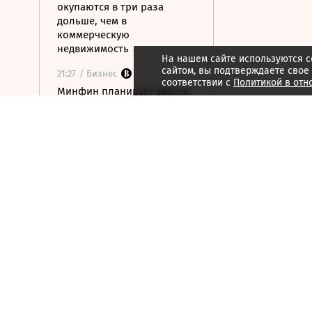
окупаются в три раза
дольше, чем в
коммерческую
недвижимость
На нашем сайте используются c
сайтом, вы подтверждаете свое
21:27
/ Бизнес
соответствии с
Политикой в отн
Минфин планирует ввести
акциз на импортную сталь
с 2027 года
21:25
/ Бизнес
Один из крупнейших
производителей упаковки
для молочки в России
прекратил работу
21:22
/ Инвестиции
Что удержит акции
нефтяников от падения
вслед за нефтью
21:12
/ Общество