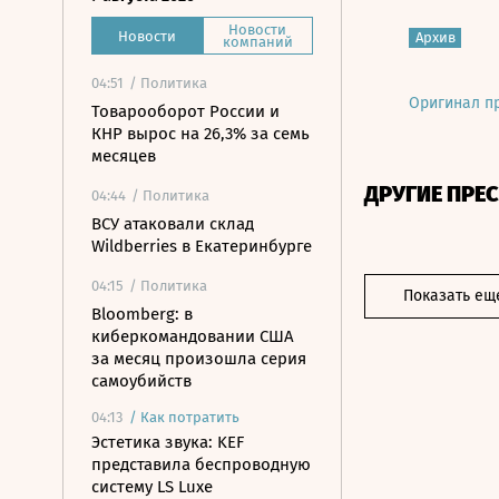
Новости
Новости
Архив
компаний
04:51
/ Политика
Оригинал п
Товарооборот России и
КНР вырос на 26,3% за семь
месяцев
ДРУГИЕ ПРЕ
04:44
/ Политика
ВСУ атаковали склад
Wildberries в Екатеринбурге
04:15
/ Политика
Показать ещ
Bloomberg: в
киберкомандовании США
за месяц произошла серия
самоубийств
04:13
/
Как потратить
Эстетика звука: KEF
представила беспроводную
систему LS Luxe