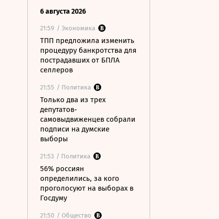
6 августа 2026
21:59
/ Экономика
ТПП предложила изменить
процедуру банкротства для
пострадавших от БПЛА
селлеров
21:55
/ Политика
Только два из трех
депутатов-
самовыдвиженцев собрали
подписи на думские
выборы
21:53
/ Политика
56% россиян
определились, за кого
проголосуют на выборах в
Госдуму
21:50
/ Общество