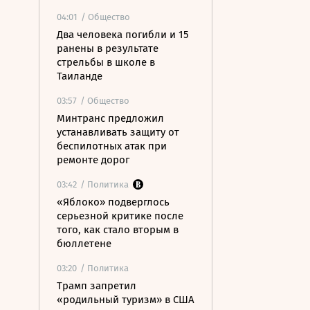
04:01
/ Общество
Два человека погибли и 15
ранены в результате
стрельбы в школе в
Таиланде
03:57
/ Общество
Минтранс предложил
устанавливать защиту от
беспилотных атак при
ремонте дорог
03:42
/ Политика
«Яблоко» подверглось
серьезной критике после
того, как стало вторым в
бюллетене
03:20
/ Политика
Трамп запретил
«родильный туризм» в США