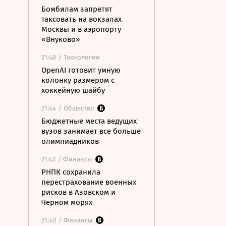
Бомбилам запретят
таксовать на вокзалах
Москвы и в аэропорту
«Внуково»
21:48
/ Технологии
OpenAI готовит умную
колонку размером с
хоккейную шайбу
21:44
/ Общество
Бюджетные места ведущих
вузов занимает все больше
олимпиадников
21:42
/ Финансы
РНПК сохранила
перестрахование военных
рисков в Азовском и
Черном морях
21:40
/ Финансы