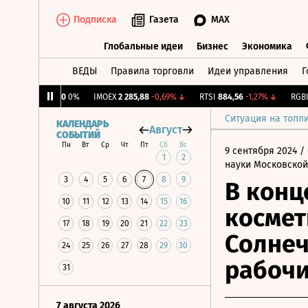
Подписка
Газета
MAX
Глобальные идеи
Бизнес
Экономика
ВЕДЫ
Правила торговли
Идеи управления
Г
Глобальные идеи
Бизнес
Экономик
CNY Бирж.
0
0%
IMOEX
2 285,88
-0,69%
↓
RTSI
884,56
-1,27%
↓
RGBI
11
Ситуация на топл
КАЛЕНДАРЬ
Август
СОБЫТИЙ
Пн
Вт
Ср
Чт
Пт
Сб
Вс
9 сентября 2024
/ 
1
2
науки Московской
3
4
5
6
7
8
9
В конц
10
11
12
13
14
15
16
космет
17
18
19
20
21
22
23
Солнеч
24
25
26
27
28
29
30
рабочи
31
7 августа 2026