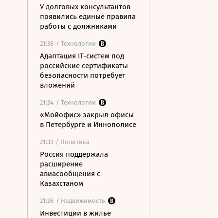
У долговых консультантов
появились единые правила
работы с должниками
21:38
/ Технологии
Адаптация IT-систем под
российские сертификаты
безопасности потребует
вложений
21:34
/ Технологии
«Мойофис» закрыл офисы
в Петербурге и Иннополисе
21:33
/ Политика
Россия поддержала
расширение
авиасообщения с
Казахстаном
21:28
/ Недвижимость
Инвестиции в жилье