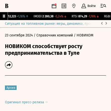
Войти
рж.
12,223
+1,18%
↑
IMOEX
2 280,38
-0,24%
↓
RTSI
874,29
-1,16%
↓
RGBI
1
Ситуация на топливном рынке: меры, динамика, прогнозы
Выб
23 сентября 2024
/ Справочник компаний
/ НОВИКОМ
НОВИКОМ способствует росту
предпринимательства в Туле
Архив
Оригинал пресс-релиза