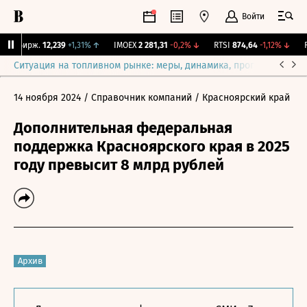
Войти
NY Бирж.
12,239
+1,31%
↑
IMOEX
2 281,31
-0,2%
↓
RTSI
874,64
-1,12%
↓
RG
Ситуация на топливном рынке: меры, динамика, прогнозы
Выб
14 ноября 2024
/ Справочник компаний
/ Красноярский край
Дополнительная федеральная
поддержка Красноярского края в 2025
году превысит 8 млрд рублей
Архив