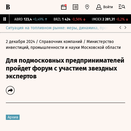
Войти
%
↑
ABRD
123,4
+0,49%
↑
BRZL
1 424
-0,56%
↓
IMOEX
2 281,31
-0,2%
↓
Ситуация на топливном рынке: меры, динамика, прогнозы
Выб
2 декабря 2024
/ Справочник компаний
/ Министерство
инвестиций, промышленности и науки Московской области
Для подмосковных предпринимателей
пройдет форум с участием звездных
экспертов
Архив