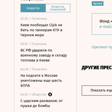
Архив
Новости
Новости
компаний
05:39
/ Политика
Фонд «
Киев пообещал США не
e-mail
бить по танкерам КТК в
Черном море
05:15
/ Политика
Оригинал п
ВС РФ ударили по
военному заводу и складу
топлива в Киеве
ДРУГИЕ ПРЕ
04:48
/ Политика
На подлете к Москве
уничтожены еще шесть
БПЛА
Показать ещ
04:32
/ Общество
С царским размахом: от
пушки до бомбы