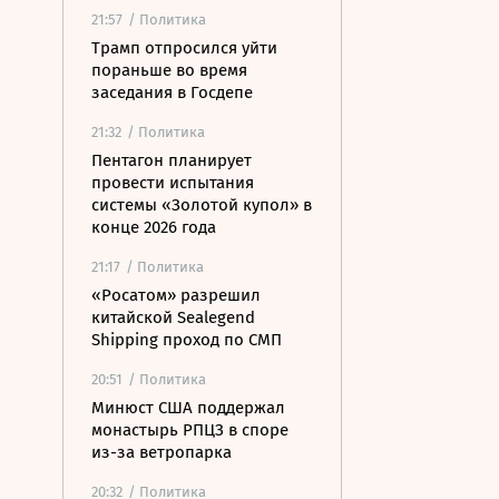
21:57
/ Политика
Трамп отпросился уйти
пораньше во время
заседания в Госдепе
21:32
/ Политика
Пентагон планирует
провести испытания
системы «Золотой купол» в
конце 2026 года
21:17
/ Политика
«Росатом» разрешил
китайской Sealegend
Shipping проход по СМП
20:51
/ Политика
Минюст США поддержал
монастырь РПЦЗ в споре
из-за ветропарка
20:32
/ Политика