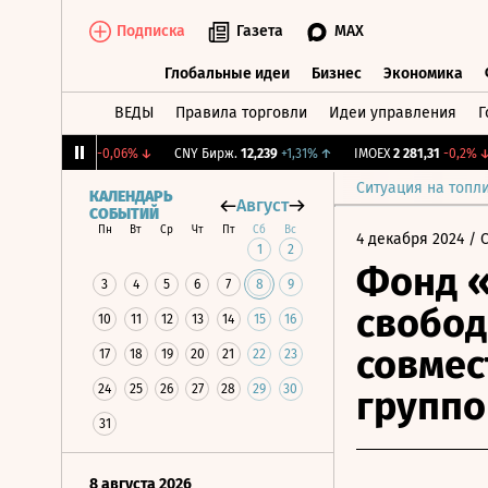
Подписка
Газета
MAX
Глобальные идеи
Бизнес
Экономика
ВЕДЫ
Правила торговли
Идеи управления
Г
Глобальные идеи
Бизнес
Экономик
RGBI
115,17
-0,06%
↓
CNY Бирж.
12,239
+1,31%
↑
IMOEX
2 281,31
-0,2%
↓
Ситуация на топл
КАЛЕНДАРЬ
Август
СОБЫТИЙ
Пн
Вт
Ср
Чт
Пт
Сб
Вс
4 декабря 2024
/ 
1
2
Фонд 
3
4
5
6
7
8
9
свобод
10
11
12
13
14
15
16
совмес
17
18
19
20
21
22
23
24
25
26
27
28
29
30
групп
31
8 августа 2026