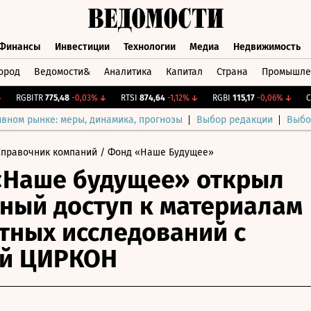
Финансы
Инвестиции
Технологии
Медиа
Недвижимость
ород
Ведомости&
Аналитика
Капитал
Страна
Промышле
а
Финансы
Инвестиции
Технологии
Медиа
Недвижимос
RGBITR
775,48
-0,03%
↓
RTSI
874,64
-1,12%
↓
RGBI
115,17
-0,06%
↓
CNY 
ивном рынке: меры, динамика, прогнозы
Выбор редакции
Выбо
Справочник компаний
/ Фонд «Наше Будущее»
«Наше будущее» открыл
ный доступ к материалам
тных исследований с
ой ЦИРКОН