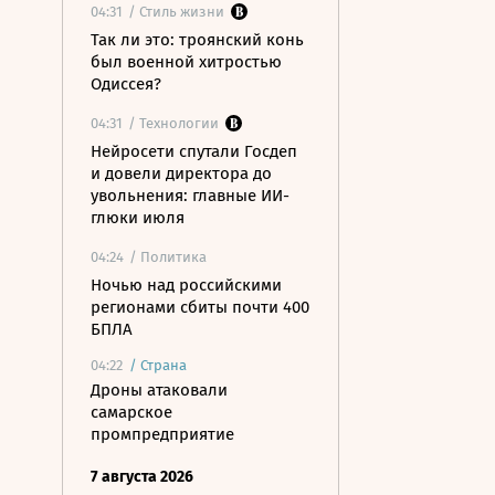
04:31
/ Стиль жизни
Так ли это: троянский конь
был военной хитростью
Одиссея?
04:31
/ Технологии
Нейросети спутали Госдеп
и довели директора до
увольнения: главные ИИ-
глюки июля
04:24
/ Политика
Ночью над российскими
регионами сбиты почти 400
БПЛА
04:22
/
Страна
Дроны атаковали
самарское
промпредприятие
7 августа 2026