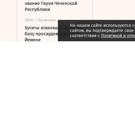
звание Героя Чеченской
Республики
18:16
/ Политика
На нашем сайте используются c
Хуситы атаковали военную
сайтом, вы подтверждаете свое
базу просаудовских сил в
соответствии с
Политикой в отн
Йемене
18:11
/ Политика
Американский сенатор
предупредил о рисках из-
за новых санкций против
России
17:47
/ Политика
Зеленский впервые
прилетел в Белград с
официальным визитом
17:23
/ Политика
Сенат США проголосовал
за ужесточение санкций