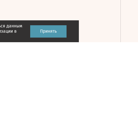
ься данным
Принять
изации в