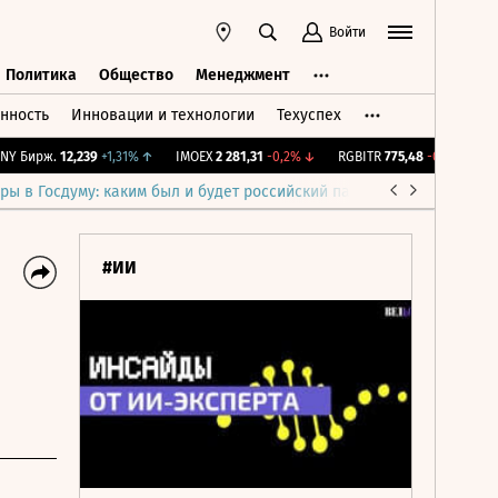
Войти
Политика
Общество
Менеджмент
нность
Инновации и технологии
Техуспех
ть
Политика
Общество
Менеджмент
Бирж.
12,239
+1,31%
↑
IMOEX
2 281,31
-0,2%
↓
RGBITR
775,48
-0,03%
↓
RT
ры в Госдуму: каким был и будет российский парламент
Война н
#ИИ