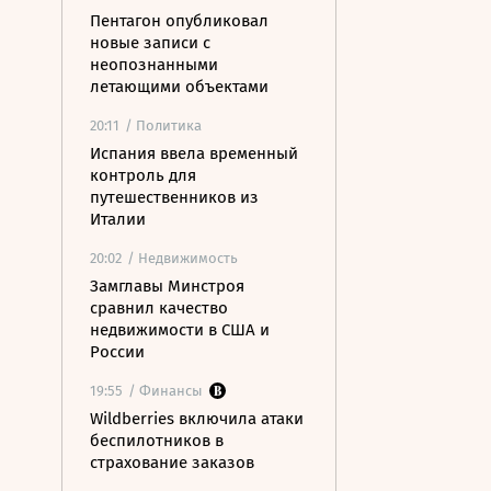
Пентагон опубликовал
новые записи с
неопознанными
летающими объектами
20:11
/ Политика
Испания ввела временный
контроль для
путешественников из
Италии
20:02
/ Недвижимость
Замглавы Минстроя
сравнил качество
недвижимости в США и
России
19:55
/ Финансы
Wildberries включила атаки
беспилотников в
страхование заказов