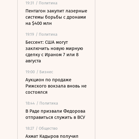
19:31
/ Политика
Пентагон закупит лазерные
системы борьбы с дронами
на $400 млн
19:19
/ Политика
Бессент: США могут
заключить новую мирную
сделку с Ираном 7 или 8
августа
19:00
/ Бизнес
Аукцион по продаже
Рижского вокзала вновь не
состоялся
18:44
/ Политика
В Раде призвали Федорова
отправиться служить в ВСУ
18:27
/ Общество
Ахмат Кадыров получил