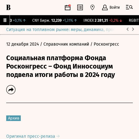
Войти
115,3
+0,1%
↑
CNY Бирж.
12,239
+1,31%
↑
IMOEX
2 281,31
-0,2%
↓
RGBITR
Ситуация на топливном рынке: меры, динамика, прогнозы
Выб
12 декабря 2024
/ Справочник компаний
/ Росконгресс
Социальная платформа Фонда
Росконгресс – Фонд Инносоциум
подвела итоги работы в 2024 году
Архив
Оригинал пресс-релиза