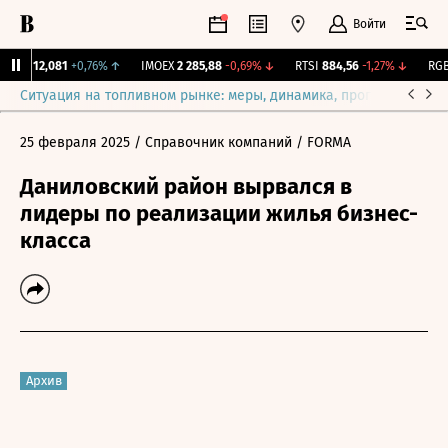
Войти
ирж.
12,081
+0,76%
↑
IMOEX
2 285,88
-0,69%
↓
RTSI
884,56
-1,27%
↓
RGBI
Ситуация на топливном рынке: меры, динамика, прогнозы
Выб
25 февраля 2025
/ Справочник компаний
/ FORMA
Даниловский район вырвался в
лидеры по реализации жилья бизнес-
класса
Архив